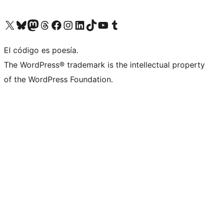
Visita nuestra cuenta de X (anteriormente Twitter)
Visita nuestra cuenta de Bluesky
Visita nuestra cuenta de Mastodon
Visita nuestra cuenta de Threads
Visita nuestra página de Facebook
Visita nuestra cuenta de Instagram
Visita nuestra cuenta de LinkedIn
Visita nuestra cuenta de TikTok
Visita nuestro canal de YouTube
Visita nuestra cuenta de Tumblr
El código es poesía.
The WordPress® trademark is the intellectual property
of the WordPress Foundation.