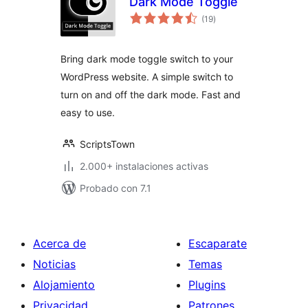
Dark Mode Toggle
valoraciones
(19
)
en
total
Bring dark mode toggle switch to your
WordPress website. A simple switch to
turn on and off the dark mode. Fast and
easy to use.
ScriptsTown
2.000+ instalaciones activas
Probado con 7.1
Acerca de
Escaparate
Noticias
Temas
Alojamiento
Plugins
Privacidad
Patrones