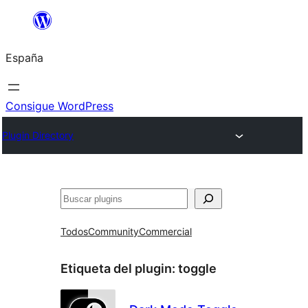
Saltar
al
España
contenido
Consigue WordPress
Plugin Directory
Buscar
Todos
Community
Commercial
Etiqueta del plugin:
toggle