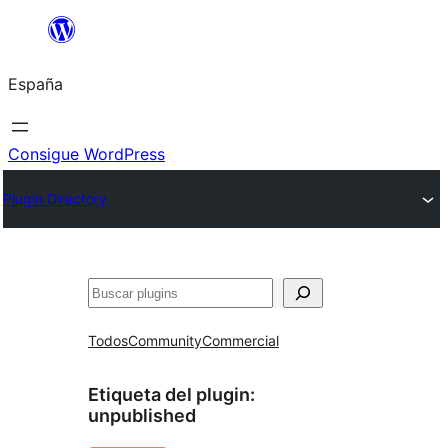
Saltar
al
España
contenido
Consigue WordPress
Plugin Directory
Buscar
Todos
Community
Commercial
Etiqueta del plugin:
unpublished