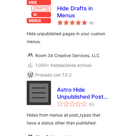
Hide Drafts in
Menus
valoraciones
(9
)
en
total
Hide unpublished pages in your custom
menus.
Room 34 Creative Services, LLC
1.000+ instalaciones activas
Probado con 7.0.2
Astro Hide
Unpublished Post
valoraciones
Types From Menu
(0
)
en
total
Hides from menus all post_types that
have a status other than published.