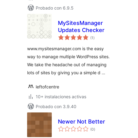
Probado con 6.9.5
MySitesManager
Updates Checker
valoraciones
(1
)
en
total
www.mysitesmanager.com is the easy
way to manage multiple WordPress sites.
We take the headache out of managing
lots of sites by giving you a simple d …
leftofcentre
10+ instalaciones activas
Probado con 3.9.40
Newer Not Better
valoraciones
(0
)
en
total