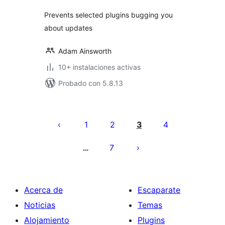
Prevents selected plugins bugging you
about updates
Adam Ainsworth
10+ instalaciones activas
Probado con 5.8.13
Paginación
de
1
2
3
4
entradas
7
…
Acerca de
Escaparate
Noticias
Temas
Alojamiento
Plugins