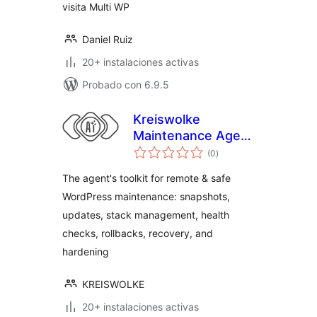
visita Multi WP
Daniel Ruiz
20+ instalaciones activas
Probado con 6.9.5
Kreiswolke
Maintenance Agent
valoraciones
Toolkit
(0
)
en
total
The agent's toolkit for remote & safe
WordPress maintenance: snapshots,
updates, stack management, health
checks, rollbacks, recovery, and
hardening
KREISWOLKE
20+ instalaciones activas