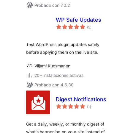
Probado con 7.0.2
WP Safe Updates
valoraciones
(5
)
en
total
Test WordPress plugin updates safely
before applying them on the live site.
Viljami Kuosmanen
20+ instalaciones activas
Probado con 4.6.30
Digest Notifications
valoraciones
(1
)
en
total
Get a daily, weekly, or monthly digest of
what's happening on your site instead of