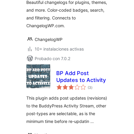
Beautiful changelogs for plugins, themes,
Beautiful
and more. Color-coded badges, search,
Changelogs
and filtering. Connects to
ChangelogWP.com.
ChangelogWP
10+ instalaciones activas
Probado con 7.0.2
BP Add Post
Updates to Activity
valoraciones
(3
)
en
total
This plugin adds post updates (revisions)
to the BuddyPress Activity Stream, other
post-types are selectable, as is the
minimum time before re-updatin …