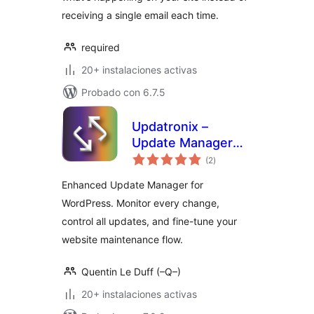
receiving a single email each time.
required
20+ instalaciones activas
Probado con 6.7.5
Updatronix –
Update Manager
valoraciones
Enhanced
(2
)
en
total
Enhanced Update Manager for
WordPress. Monitor every change,
control all updates, and fine-tune your
website maintenance flow.
Quentin Le Duff (–Q–)
20+ instalaciones activas