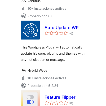
Venutius
10+ instalaciones activas
Probado con 6.6.5
Auto Update WP
valoraciones
(0
)
en
total
This Wordpress Plugin will automatically
update his core, plugins and themes with
any noticication or message.
Hybrid Webs
10+ instalaciones activas
Probado con 5.2.24
Feature Flipper
valoraciones
(0
)
en