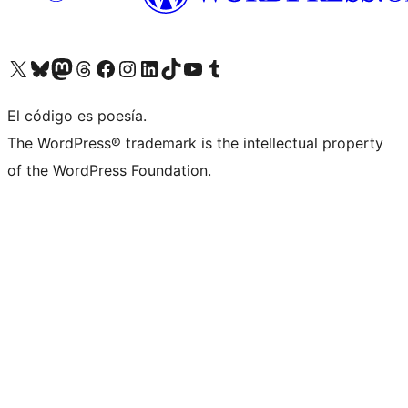
Visita nuestra cuenta de X (anteriormente Twitter)
Visita nuestra cuenta de Bluesky
Visita nuestra cuenta de Mastodon
Visita nuestra cuenta de Threads
Visita nuestra página de Facebook
Visita nuestra cuenta de Instagram
Visita nuestra cuenta de LinkedIn
Visita nuestra cuenta de TikTok
Visita nuestro canal de YouTube
Visita nuestra cuenta de Tumblr
El código es poesía.
The WordPress® trademark is the intellectual property
of the WordPress Foundation.