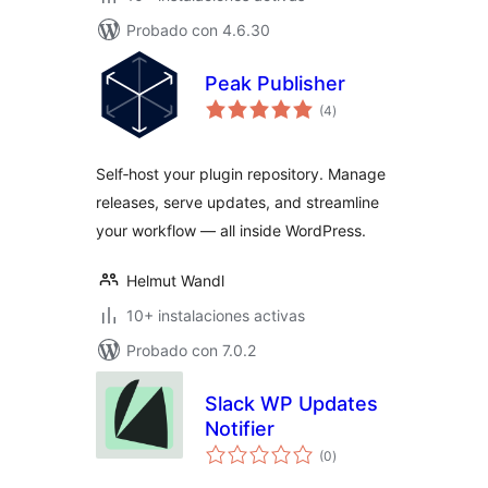
Probado con 4.6.30
Peak Publisher
valoraciones
(4
)
en
total
Self‑host your plugin repository. Manage
releases, serve updates, and streamline
your workflow — all inside WordPress.
Helmut Wandl
10+ instalaciones activas
Probado con 7.0.2
Slack WP Updates
Notifier
valoraciones
(0
)
en
total