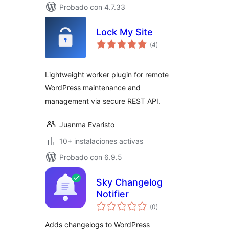
Probado con 4.7.33
Lock My Site
valoraciones
(4
)
en
total
Lightweight worker plugin for remote
WordPress maintenance and
management via secure REST API.
Juanma Evaristo
10+ instalaciones activas
Probado con 6.9.5
Sky Changelog
Notifier
valoraciones
(0
)
en
total
Adds changelogs to WordPress