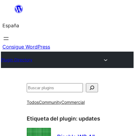
Saltar
al
España
contenido
Consigue WordPress
Plugin Directory
Buscar
Todos
Community
Commercial
Etiqueta del plugin:
updates