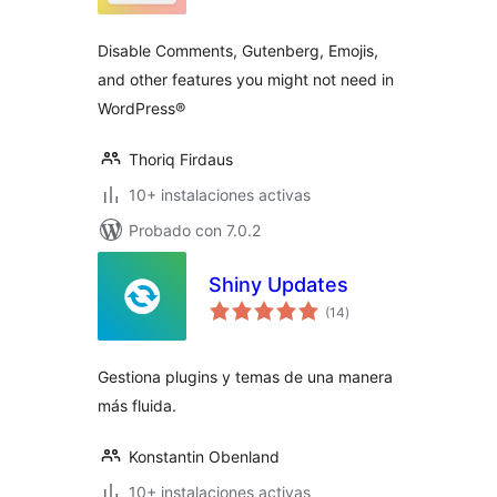
total
Disable Comments, Gutenberg, Emojis,
and other features you might not need in
WordPress®
Thoriq Firdaus
10+ instalaciones activas
Probado con 7.0.2
Shiny Updates
valoraciones
(14
)
en
total
Gestiona plugins y temas de una manera
más fluida.
Konstantin Obenland
10+ instalaciones activas