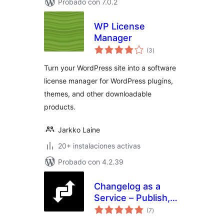
Probado con 7.0.2
WP License
Manager
valoraciones
(3
)
en
total
Turn your WordPress site into a software
license manager for WordPress plugins,
themes, and other downloadable
products.
Jarkko Laine
20+ instalaciones activas
Probado con 4.2.39
Changelog as a
Service – Publish,
valoraciones
Display, and
(7
)
en
total
Communicate