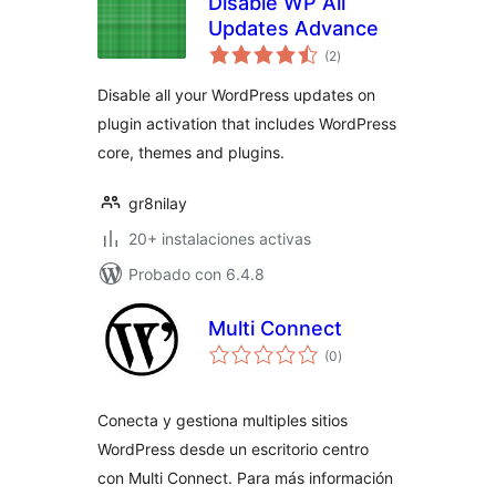
Disable WP All
Updates Advance
valoraciones
(2
)
en
total
Disable all your WordPress updates on
plugin activation that includes WordPress
core, themes and plugins.
gr8nilay
20+ instalaciones activas
Probado con 6.4.8
Multi Connect
valoraciones
(0
)
en
total
Conecta y gestiona multiples sitios
WordPress desde un escritorio centro
con Multi Connect. Para más información