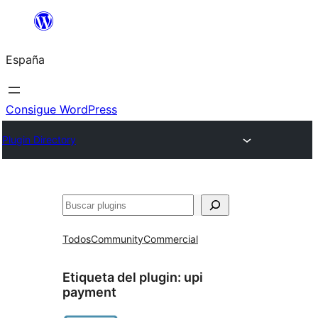
Saltar
al
España
contenido
Consigue WordPress
Plugin Directory
Buscar
Todos
Community
Commercial
Etiqueta del plugin:
upi
payment