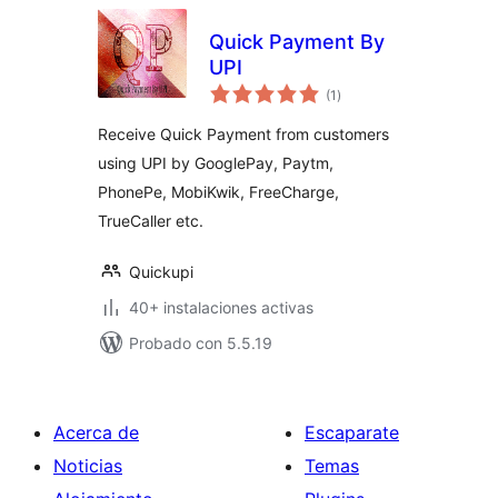
Quick Payment By
UPI
valoraciones
(1
)
en
total
Receive Quick Payment from customers
using UPI by GooglePay, Paytm,
PhonePe, MobiKwik, FreeCharge,
TrueCaller etc.
Quickupi
40+ instalaciones activas
Probado con 5.5.19
Acerca de
Escaparate
Noticias
Temas