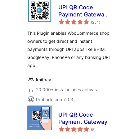
UPI QR Code
Payment Gateway
valoraciones
for WooCommerce
(254
)
en
total
This Plugin enables WooCommerce shop
owners to get direct and instant
payments through UPI apps like BHIM,
GooglePay, PhonePe or any banking UPI
app.
knitpay
20.000+ instalaciones activas
Probado con 7.0.3
UPI QR Code
Payment Gateway
valoraciones
(5
)
en
total