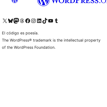
Visita nuestra cuenta de X (anteriormente Twitter)
Visita nuestra cuenta de Bluesky
Visita nuestra cuenta de Mastodon
Visita nuestra cuenta de Threads
Visita nuestra página de Facebook
Visita nuestra cuenta de Instagram
Visita nuestra cuenta de LinkedIn
Visita nuestra cuenta de TikTok
Visita nuestro canal de YouTube
Visita nuestra cuenta de Tumblr
El código es poesía.
The WordPress® trademark is the intellectual property
of the WordPress Foundation.