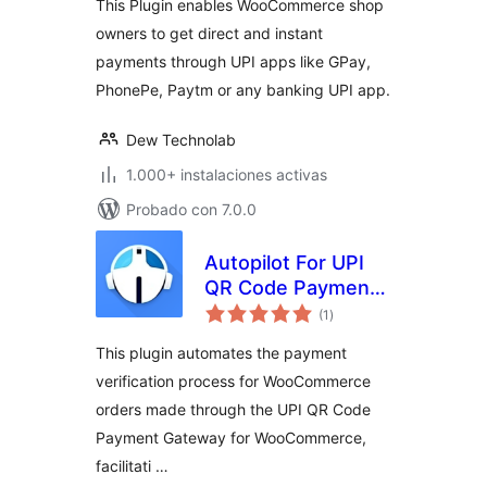
This Plugin enables WooCommerce shop
owners to get direct and instant
payments through UPI apps like GPay,
PhonePe, Paytm or any banking UPI app.
Dew Technolab
1.000+ instalaciones activas
Probado con 7.0.0
Autopilot For UPI
QR Code Payment
valoraciones
Gateway for
(1
)
en
total
WooCommerce
This plugin automates the payment
verification process for WooCommerce
orders made through the UPI QR Code
Payment Gateway for WooCommerce,
facilitati …