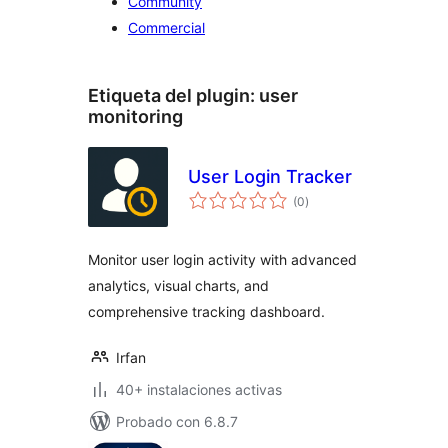
Community
Commercial
Etiqueta del plugin:
user
monitoring
User Login Tracker
valoraciones
(0
)
en
total
Monitor user login activity with advanced
analytics, visual charts, and
comprehensive tracking dashboard.
Irfan
40+ instalaciones activas
Probado con 6.8.7