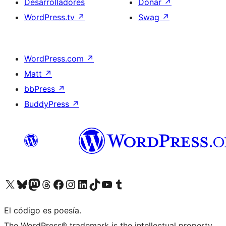
Desarrolladores
Donar
↗
WordPress.tv
↗
Swag
↗
WordPress.com
↗
Matt
↗
bbPress
↗
BuddyPress
↗
Visita nuestra cuenta de X (anteriormente Twitter)
Visita nuestra cuenta de Bluesky
Visita nuestra cuenta de Mastodon
Visita nuestra cuenta de Threads
Visita nuestra página de Facebook
Visita nuestra cuenta de Instagram
Visita nuestra cuenta de LinkedIn
Visita nuestra cuenta de TikTok
Visita nuestro canal de YouTube
Visita nuestra cuenta de Tumblr
El código es poesía.
The WordPress® trademark is the intellectual property