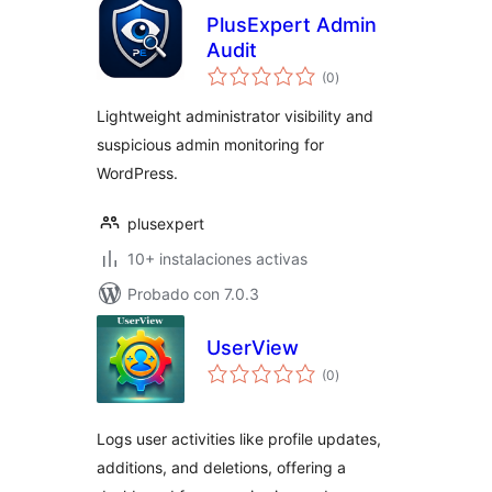
PlusExpert Admin
Audit
valoraciones
(0
)
en
total
Lightweight administrator visibility and
suspicious admin monitoring for
WordPress.
plusexpert
10+ instalaciones activas
Probado con 7.0.3
UserView
valoraciones
(0
)
en
total
Logs user activities like profile updates,
additions, and deletions, offering a