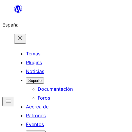
Saltar
al
España
contenido
Temas
Plugins
Noticias
Soporte
Documentación
Foros
Acerca de
Patrones
Eventos