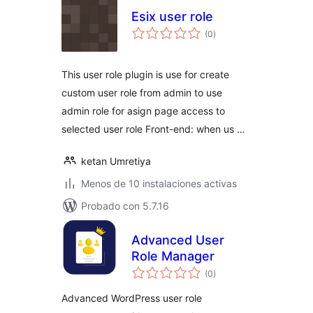
Esix user role
valoraciones
(0
)
en
total
This user role plugin is use for create
custom user role from admin to use
admin role for asign page access to
selected user role Front-end: when us …
ketan Umretiya
Menos de 10 instalaciones activas
Probado con 5.7.16
Advanced User
Role Manager
valoraciones
(0
)
en
total
Advanced WordPress user role