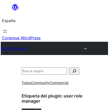
Saltar
al
España
contenido
Consigue WordPress
Plugin Directory
Buscar
Todos
Community
Commercial
Etiqueta del plugin:
user role
manager