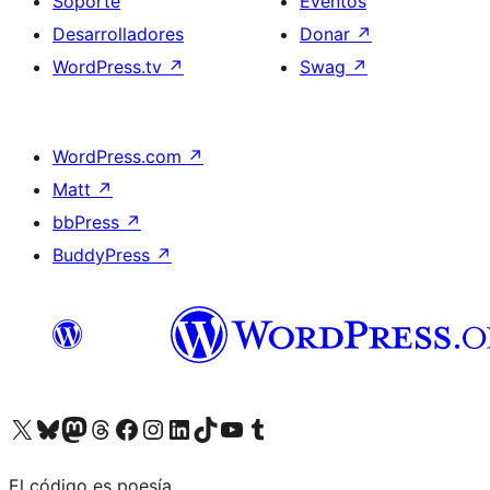
Soporte
Eventos
Desarrolladores
Donar
↗
WordPress.tv
↗
Swag
↗
WordPress.com
↗
Matt
↗
bbPress
↗
BuddyPress
↗
Visita nuestra cuenta de X (anteriormente Twitter)
Visita nuestra cuenta de Bluesky
Visita nuestra cuenta de Mastodon
Visita nuestra cuenta de Threads
Visita nuestra página de Facebook
Visita nuestra cuenta de Instagram
Visita nuestra cuenta de LinkedIn
Visita nuestra cuenta de TikTok
Visita nuestro canal de YouTube
Visita nuestra cuenta de Tumblr
El código es poesía.