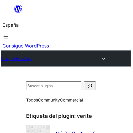
Saltar
al
España
contenido
Consigue WordPress
Plugin Directory
Buscar
Todos
Community
Commercial
Etiqueta del plugin:
verite