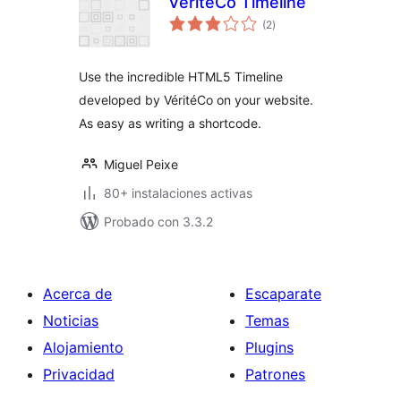
VéritéCo Timeline
valoraciones
(2
)
en
total
Use the incredible HTML5 Timeline
developed by VéritéCo on your website.
As easy as writing a shortcode.
Miguel Peixe
80+ instalaciones activas
Probado con 3.3.2
Acerca de
Escaparate
Noticias
Temas
Alojamiento
Plugins
Privacidad
Patrones