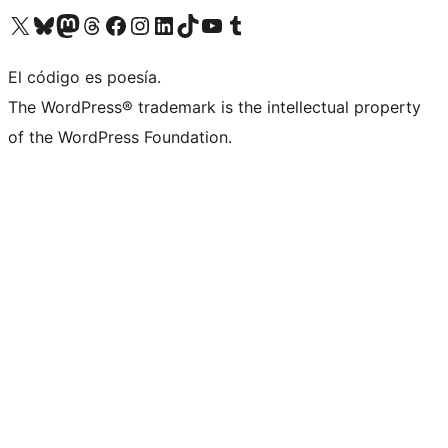
Visita nuestra cuenta de X (anteriormente Twitter)
Visita nuestra cuenta de Bluesky
Visita nuestra cuenta de Mastodon
Visita nuestra cuenta de Threads
Visita nuestra página de Facebook
Visita nuestra cuenta de Instagram
Visita nuestra cuenta de LinkedIn
Visita nuestra cuenta de TikTok
Visita nuestro canal de YouTube
Visita nuestra cuenta de Tumblr
El código es poesía.
The WordPress® trademark is the intellectual property
of the WordPress Foundation.