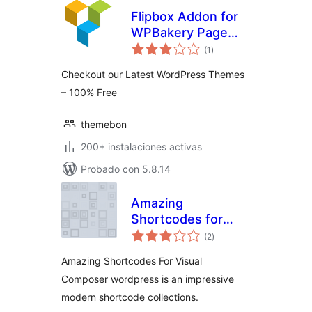
Flipbox Addon for
WPBakery Page
valoraciones
Builder (formerly
(1
)
en
total
Visual Composer)
Checkout our Latest WordPress Themes
– 100% Free
themebon
200+ instalaciones activas
Probado con 5.8.14
Amazing
Shortcodes for
valoraciones
Visual Composer
(2
)
en
total
Amazing Shortcodes For Visual
Composer wordpress is an impressive
modern shortcode collections.