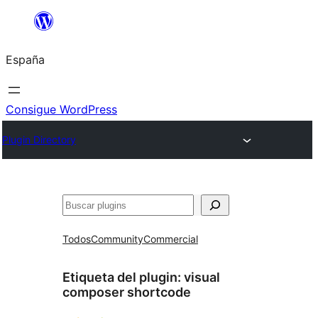
Saltar
al
España
contenido
Consigue WordPress
Plugin Directory
Buscar
Todos
Community
Commercial
Etiqueta del plugin:
visual
composer shortcode