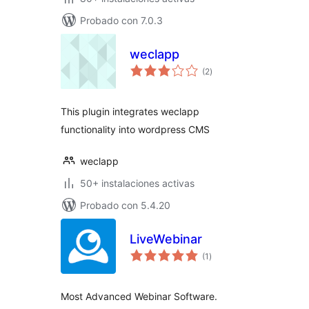
Probado con 7.0.3
weclapp
valoraciones
(2
)
en
total
This plugin integrates weclapp
functionality into wordpress CMS
weclapp
50+ instalaciones activas
Probado con 5.4.20
LiveWebinar
valoraciones
(1
)
en
total
Most Advanced Webinar Software.