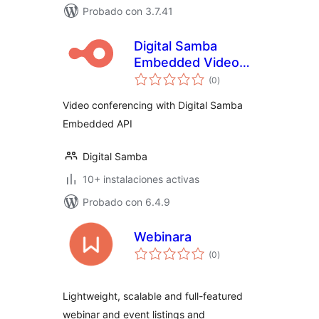
Probado con 3.7.41
Digital Samba
Embedded Video
valoraciones
Conferencing
(0
)
en
total
Video conferencing with Digital Samba
Embedded API
Digital Samba
10+ instalaciones activas
Probado con 6.4.9
Webinara
valoraciones
(0
)
en
total
Lightweight, scalable and full-featured
webinar and event listings and