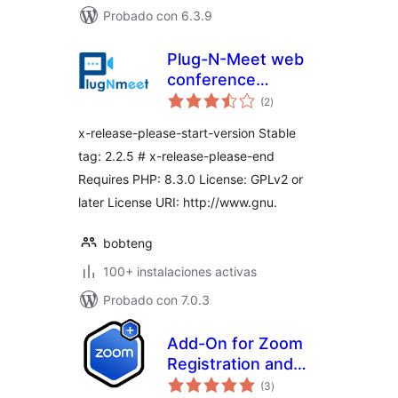
Probado con 6.3.9
Plug-N-Meet web
conference
valoraciones
integration
(2
)
en
total
x-release-please-start-version Stable
tag: 2.2.5 # x-release-please-end
Requires PHP: 8.3.0 License: GPLv2 or
later License URI: http://www.gnu.
bobteng
100+ instalaciones activas
Probado con 7.0.3
Add-On for Zoom
Registration and
valoraciones
Gravity Forms
(3
)
en