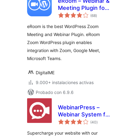
eRoom – Webinar &
Meeting Plugin for
valoraciones
Zoom, Google
(68
)
en
total
Meet, Microsoft
eRoom is the best WordPress Zoom
Teams
Meeting and Webinar Plugin. eRoom
Zoom WordPress plugin enables
integration with Zoom, Google Meet,
Microsoft Teams.
DigitalME
9.000+ instalaciones activas
Probado con 6.9.6
WebinarPress –
Webinar System for
valoraciones
WordPress
(40
)
en
total
Supercharge your website with our