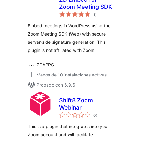
Zoom Meeting SDK
valoraciones
(1
)
en
total
Embed meetings in WordPress using the
Zoom Meeting SDK (Web) with secure
server-side signature generation. This
plugin is not affiliated with Zoom.
ZDAPPS
Menos de 10 instalaciones activas
Probado con 6.9.6
Shift8 Zoom
Webinar
valoraciones
(0
)
en
total
This is a plugin that integrates into your
Zoom account and will facilitate