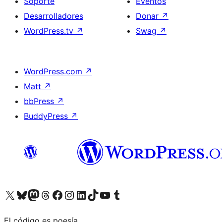
Soporte
Eventos
Desarrolladores
Donar
↗
WordPress.tv
↗
Swag
↗
WordPress.com
↗
Matt
↗
bbPress
↗
BuddyPress
↗
Visita nuestra cuenta de X (anteriormente Twitter)
Visita nuestra cuenta de Bluesky
Visita nuestra cuenta de Mastodon
Visita nuestra cuenta de Threads
Visita nuestra página de Facebook
Visita nuestra cuenta de Instagram
Visita nuestra cuenta de LinkedIn
Visita nuestra cuenta de TikTok
Visita nuestro canal de YouTube
Visita nuestra cuenta de Tumblr
El código es poesía.