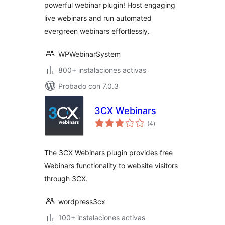
powerful webinar plugin! Host engaging
live webinars and run automated
evergreen webinars effortlessly.
WPWebinarSystem
800+ instalaciones activas
Probado con 7.0.3
3CX Webinars
valoraciones
(4
)
en
total
The 3CX Webinars plugin provides free
Webinars functionality to website visitors
through 3CX.
wordpress3cx
100+ instalaciones activas