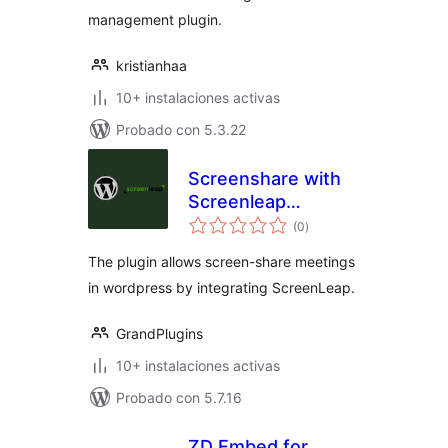
management plugin.
kristianhaa
10+ instalaciones activas
Probado con 5.3.22
Screenshare with
Screenleap
valoraciones
Integration
(0
)
en
total
The plugin allows screen-share meetings
in wordpress by integrating ScreenLeap.
GrandPlugins
10+ instalaciones activas
Probado con 5.7.16
ZD Embed for