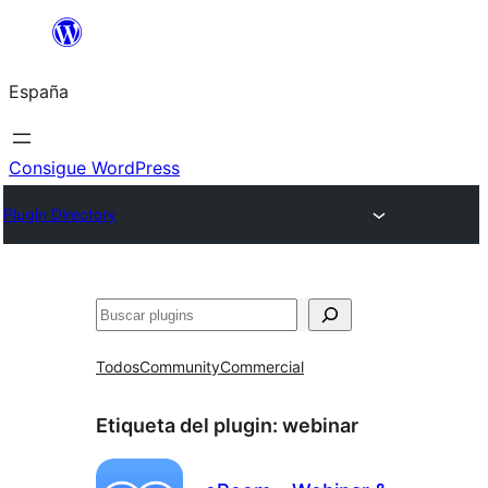
Saltar
al
España
contenido
Consigue WordPress
Plugin Directory
Buscar
Todos
Community
Commercial
Etiqueta del plugin:
webinar