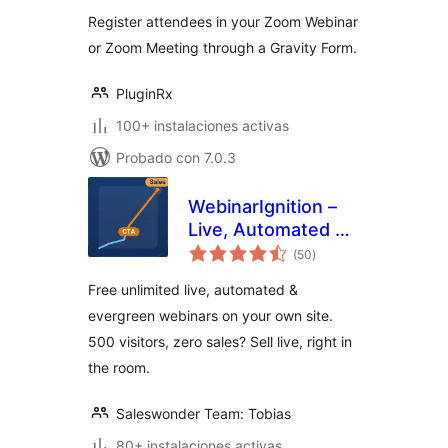
total
Register attendees in your Zoom Webinar
or Zoom Meeting through a Gravity Form.
PluginRx
100+ instalaciones activas
Probado con 7.0.3
WebinarIgnition –
Live, Automated &
valoraciones
Evergreen Webinar
(50
)
en
total
System also for
Free unlimited live, automated &
WooCommerce
evergreen webinars on your own site.
500 visitors, zero sales? Sell live, right in
the room.
Saleswonder Team: Tobias
80+ instalaciones activas