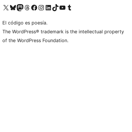
Visita nuestra cuenta de X (anteriormente Twitter)
Visita nuestra cuenta de Bluesky
Visita nuestra cuenta de Mastodon
Visita nuestra cuenta de Threads
Visita nuestra página de Facebook
Visita nuestra cuenta de Instagram
Visita nuestra cuenta de LinkedIn
Visita nuestra cuenta de TikTok
Visita nuestro canal de YouTube
Visita nuestra cuenta de Tumblr
El código es poesía.
The WordPress® trademark is the intellectual property
of the WordPress Foundation.