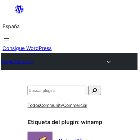
Saltar
al
España
contenido
Consigue WordPress
Plugin Directory
Buscar
Todos
Community
Commercial
Etiqueta del plugin:
winamp