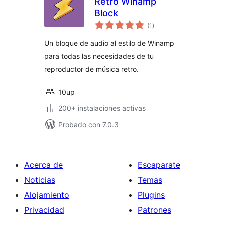
Retro Winamp
Block
valoraciones
(1
)
en
total
Un bloque de audio al estilo de Winamp
para todas las necesidades de tu
reproductor de música retro.
10up
200+ instalaciones activas
Probado con 7.0.3
Acerca de
Escaparate
Noticias
Temas
Alojamiento
Plugins
Privacidad
Patrones