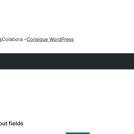
s
Colabora
Consigue WordPress
t fields