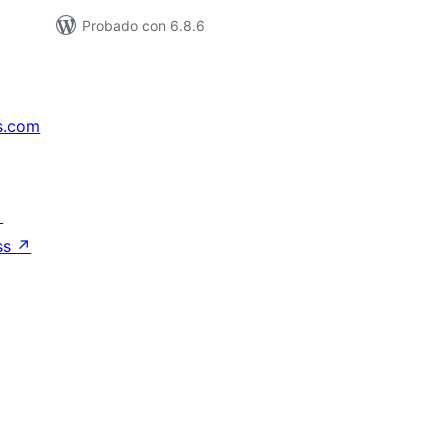
Probado con 6.8.6
s.com
↗
ss
↗