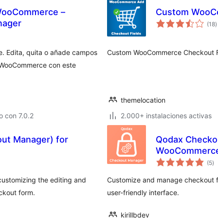
r WooCommerce –
Custom WooCo
v
nager
(18
)
e
t
. Edita, quita o añade campos
Custom WooCommerce Checkout Fi
de WooCommerce con este
themelocation
 con 7.0.2
2.000+ instalaciones activas
out Manager) for
Qodax Checkou
WooCommerc
va
(5
)
e
to
 customizing the editing and
Customize and manage checkout fi
ckout form.
user-friendly interface.
kirillbdev