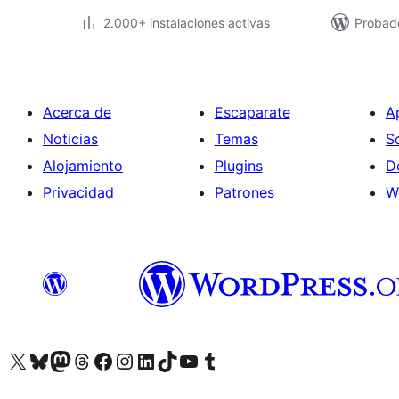
2.000+ instalaciones activas
Probado
Acerca de
Escaparate
A
Noticias
Temas
S
Alojamiento
Plugins
D
Privacidad
Patrones
W
Visita nuestra cuenta de X (anteriormente Twitter)
Visita nuestra cuenta de Bluesky
Visita nuestra cuenta de Mastodon
Visita nuestra cuenta de Threads
Visita nuestra página de Facebook
Visita nuestra cuenta de Instagram
Visita nuestra cuenta de LinkedIn
Visita nuestra cuenta de TikTok
Visita nuestro canal de YouTube
Visita nuestra cuenta de Tumblr