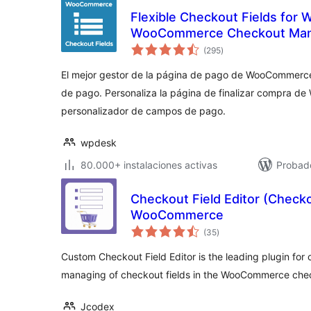
Flexible Checkout Fields fo
WooCommerce Checkout Ma
valoraciones
(295
)
en
total
El mejor gestor de la página de pago de WooCommerce
de pago. Personaliza la página de finalizar compra 
personalizador de campos de pago.
wpdesk
80.000+ instalaciones activas
Probado
Checkout Field Editor (Check
WooCommerce
valoraciones
(35
)
en
total
Custom Checkout Field Editor is the leading plugin for
managing of checkout fields in the WooCommerce che
Jcodex