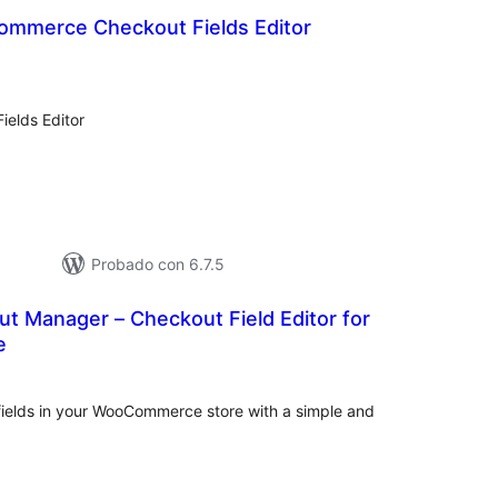
mmerce Checkout Fields Editor
aloraciones
n
otal
elds Editor
Probado con 6.7.5
t Manager – Checkout Field Editor for
e
loraciones
n
tal
elds in your WooCommerce store with a simple and