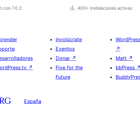
 con 7.0.2
400+ instalaciones activas
prender
Involúcrate
WordPres
oporte
Eventos
↗
esarrolladores
Donar
↗
Matt
↗
ordPress.tv
↗
Five for the
bbPress
Future
BuddyPre
España