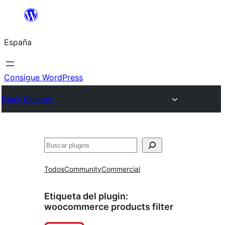
Saltar
al
España
contenido
Consigue WordPress
Plugin Directory
Buscar
Todos
Community
Commercial
Etiqueta del plugin:
woocommerce products filter