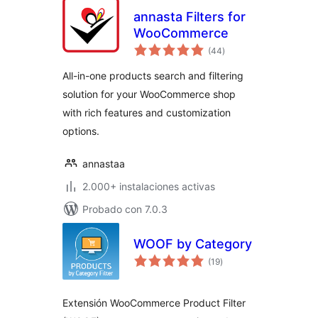
annasta Filters for
WooCommerce
valoraciones
(44
)
en
total
All-in-one products search and filtering
solution for your WooCommerce shop
with rich features and customization
options.
annastaa
2.000+ instalaciones activas
Probado con 7.0.3
WOOF by Category
valoraciones
(19
)
en
total
Extensión WooCommerce Product Filter