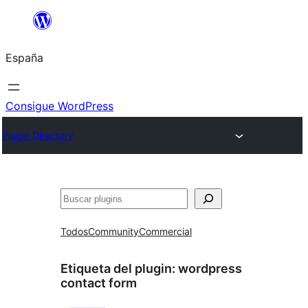
Saltar
al
España
contenido
Consigue WordPress
Plugin Directory
Buscar
Todos
Community
Commercial
Etiqueta del plugin:
wordpress
contact form