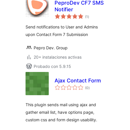
PeproDev CF7 SMS
Notifier
valoraciones
(1
)
en
total
Send notifications to User and Admins
upon Contact Form 7 Submission
Pepro Dev. Group
20+ instalaciones activas
Probado con 5.9.15
Ajax Contact Form
valoraciones
(0
)
en
total
This plugin sends mail using ajax and
gather email list, have options page,
custom css and form design usability.