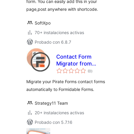
form. You can easily add this in your
page,post anywhere with shortcode.
SoftXpo
70+ instalaciones activas
Probado con 6.8.7
Contact Form
Migrator from
valoraciones
Pirate Forms to
(0
)
en
total
Formidable
Migrate your Pirate Forms contact forms
automatically to Formidable Forms.
Strategy11 Team
20+ instalaciones activas
Probado con 5.7.16