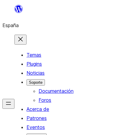
Saltar
al
España
contenido
Temas
Plugins
Noticias
Soporte
Documentación
Foros
Acerca de
Patrones
Eventos