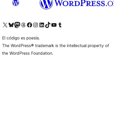
Visita nuestra cuenta de X (anteriormente Twitter)
Visita nuestra cuenta de Bluesky
Visita nuestra cuenta de Mastodon
Visita nuestra cuenta de Threads
Visita nuestra página de Facebook
Visita nuestra cuenta de Instagram
Visita nuestra cuenta de LinkedIn
Visita nuestra cuenta de TikTok
Visita nuestro canal de YouTube
Visita nuestra cuenta de Tumblr
El código es poesía.
The WordPress® trademark is the intellectual property of
the WordPress Foundation.