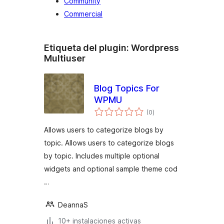
Community
Commercial
Etiqueta del plugin:
Wordpress
Multiuser
Blog Topics For
WPMU
valoraciones
(0
)
en
total
Allows users to categorize blogs by
topic. Allows users to categorize blogs
by topic. Includes multiple optional
widgets and optional sample theme cod
…
DeannaS
10+ instalaciones activas