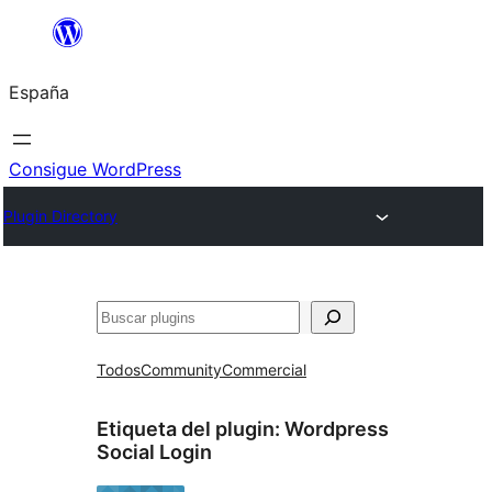
Saltar
al
España
contenido
Consigue WordPress
Plugin Directory
Buscar
Todos
Community
Commercial
Etiqueta del plugin:
Wordpress
Social Login