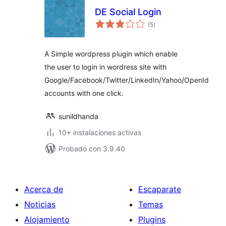
DE Social Login
valoraciones
(5
)
en
total
A Simple wordpress plugin which enable
the user to login in wordress site with
Google/Facebook/Twitter/LinkedIn/Yahoo/OpenId
accounts with one click.
sunildhanda
10+ instalaciones activas
Probado con 3.9.40
Acerca de
Escaparate
Noticias
Temas
Alojamiento
Plugins