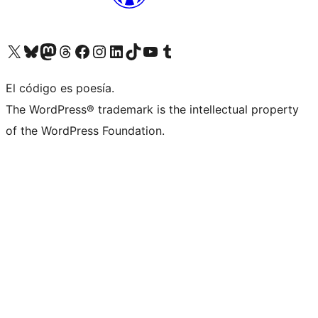
Visita nuestra cuenta de X (anteriormente Twitter)
Visita nuestra cuenta de Bluesky
Visita nuestra cuenta de Mastodon
Visita nuestra cuenta de Threads
Visita nuestra página de Facebook
Visita nuestra cuenta de Instagram
Visita nuestra cuenta de LinkedIn
Visita nuestra cuenta de TikTok
Visita nuestro canal de YouTube
Visita nuestra cuenta de Tumblr
El código es poesía.
The WordPress® trademark is the intellectual property
of the WordPress Foundation.