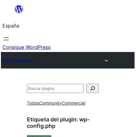
Saltar
al
España
contenido
Consigue WordPress
Plugin Directory
Buscar
Todos
Community
Commercial
Etiqueta del plugin:
wp-
config.php