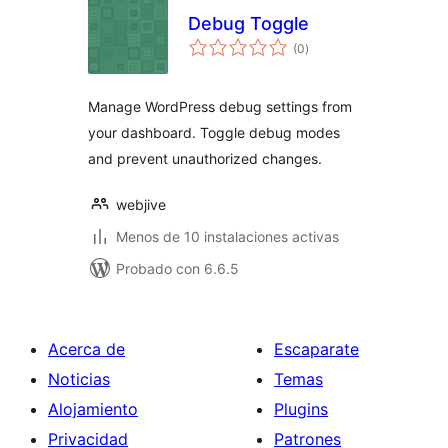
Debug Toggle
valoraciones
(0
)
en
total
Manage WordPress debug settings from
your dashboard. Toggle debug modes
and prevent unauthorized changes.
webjive
Menos de 10 instalaciones activas
Probado con 6.6.5
Acerca de
Escaparate
Noticias
Temas
Alojamiento
Plugins
Privacidad
Patrones