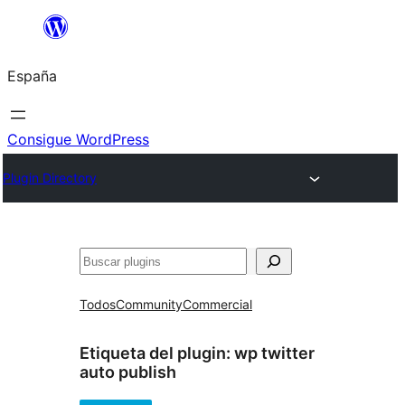
Saltar
al
España
contenido
Consigue WordPress
Plugin Directory
Buscar
Todos
Community
Commercial
Etiqueta del plugin:
wp twitter
auto publish