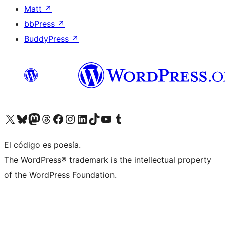
Matt
↗
bbPress
↗
BuddyPress
↗
Visita nuestra cuenta de X (anteriormente Twitter)
Visita nuestra cuenta de Bluesky
Visita nuestra cuenta de Mastodon
Visita nuestra cuenta de Threads
Visita nuestra página de Facebook
Visita nuestra cuenta de Instagram
Visita nuestra cuenta de LinkedIn
Visita nuestra cuenta de TikTok
Visita nuestro canal de YouTube
Visita nuestra cuenta de Tumblr
El código es poesía.
The WordPress® trademark is the intellectual property
of the WordPress Foundation.