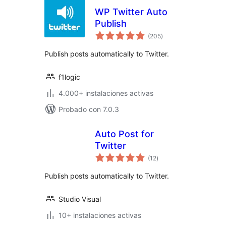
WP Twitter Auto
Publish
valoraciones
(205
)
en
total
Publish posts automatically to Twitter.
f1logic
4.000+ instalaciones activas
Probado con 7.0.3
Auto Post for
Twitter
valoraciones
(12
)
en
total
Publish posts automatically to Twitter.
Studio Visual
10+ instalaciones activas