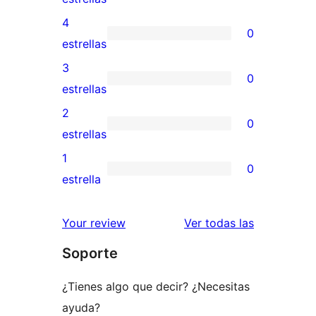
valoración
4
0
de
0
estrellas
5
valoraciones
3
0
estrellas
de
0
estrellas
4
valoraciones
2
0
estrellas
de
0
estrellas
3
valoraciones
1
0
estrellas
de
0
estrella
2
valoraciones
estrellas
de
valoracione
Your review
Ver todas las
1
Soporte
estrellas
¿Tienes algo que decir? ¿Necesitas
ayuda?