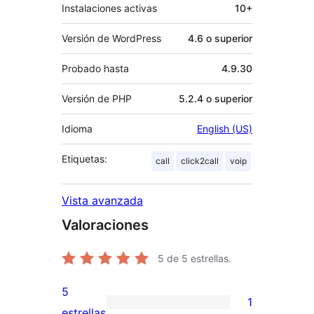
Instalaciones activas
10+
Versión de WordPress
4.6 o superior
Probado hasta
4.9.30
Versión de PHP
5.2.4 o superior
Idioma
English (US)
Etiquetas:
call
click2call
voip
Vista avanzada
Valoraciones
5
de 5 estrellas.
5
1
1
estrellas