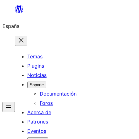
Saltar
al
España
contenido
Temas
Plugins
Noticias
Soporte
Documentación
Foros
Acerca de
Patrones
Eventos