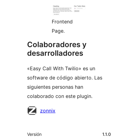
Frontend
Page.
Colaboradores y
desarrolladores
«Easy Call With Twilio» es un
software de código abierto. Las
siguientes personas han
colaborado con este plugin.
Colaboradores
zonnix
Meta
Versión
1.1.0