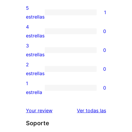
5
1
1
estrellas
valoración
4
0
de
0
estrellas
5
valoraciones
3
0
estrellas
de
0
estrellas
4
valoraciones
2
0
estrellas
de
0
estrellas
3
valoraciones
1
0
estrellas
de
0
estrella
2
valoraciones
estrellas
de
valoracione
Your review
Ver todas las
1
Soporte
estrellas