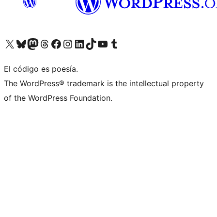
Visita nuestra cuenta de X (anteriormente Twitter)
Visita nuestra cuenta de Bluesky
Visita nuestra cuenta de Mastodon
Visita nuestra cuenta de Threads
Visita nuestra página de Facebook
Visita nuestra cuenta de Instagram
Visita nuestra cuenta de LinkedIn
Visita nuestra cuenta de TikTok
Visita nuestro canal de YouTube
Visita nuestra cuenta de Tumblr
El código es poesía.
The WordPress® trademark is the intellectual property
of the WordPress Foundation.