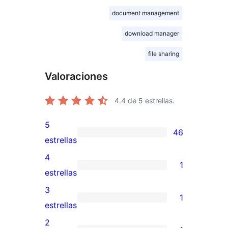
document management
download manager
file sharing
Valoraciones
4.4
de 5 estrellas.
5
46
46
estrellas
valoraciones
4
1
de
1
estrellas
5
valoración
3
1
estrellas
de
1
estrellas
4
valoración
2