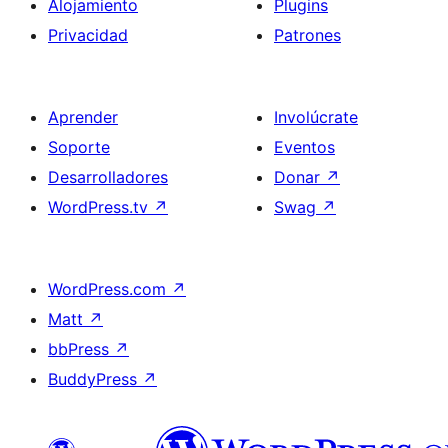
Alojamiento
Plugins
Privacidad
Patrones
Aprender
Involúcrate
Soporte
Eventos
Desarrolladores
Donar
↗
WordPress.tv
↗
Swag
↗
WordPress.com
↗
Matt
↗
bbPress
↗
BuddyPress
↗