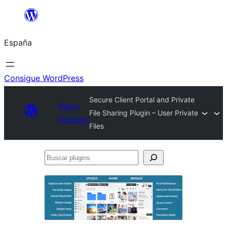
Saltar
al
España
contenido
Consigue WordPress
Secure Client Portal and Private
Plugin
File Sharing Plugin – User Private
Directory
Files
Buscar
plugins