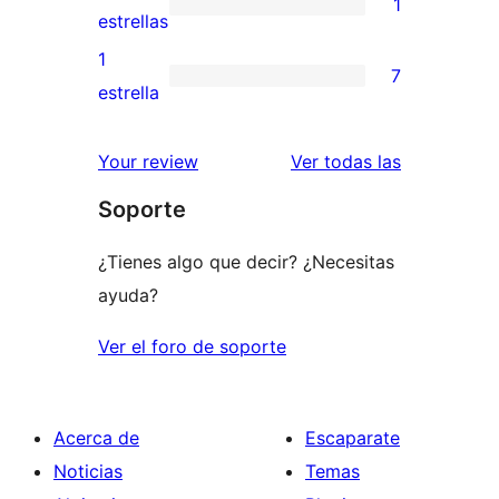
1
estrellas
de
1
estrellas
3
valoración
1
7
estrellas
de
7
estrella
2
valoraciones
estrellas
de
valoracione
Your review
Ver todas las
1
Soporte
estrellas
¿Tienes algo que decir? ¿Necesitas
ayuda?
Ver el foro de soporte
Acerca de
Escaparate
Noticias
Temas