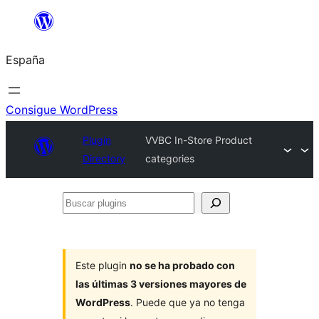
Saltar
al
España
contenido
Consigue WordPress
Plugin
VVBC In-Store Product
Directory
categories
Buscar
plugins
Este plugin
no se ha probado con
las últimas 3 versiones mayores de
WordPress
. Puede que ya no tenga