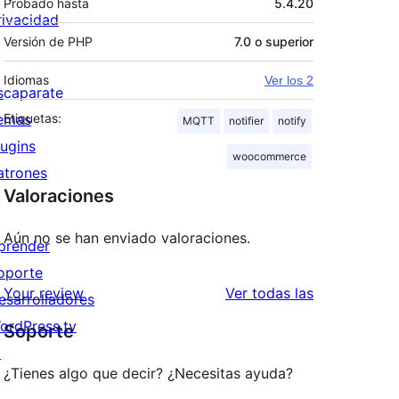
Probado hasta
5.4.20
rivacidad
Versión de PHP
7.0 o superior
Idiomas
Ver los 2
scaparate
emas
Etiquetas:
MQTT
notifier
notify
lugins
woocommerce
atrones
Valoraciones
Aún no se han enviado valoraciones.
prender
oporte
valoraciones
Your review
Ver todas las
esarrolladores
ordPress.tv
Soporte
↗
¿Tienes algo que decir? ¿Necesitas ayuda?