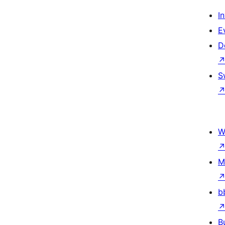
I
E
D
S
W
M
b
B