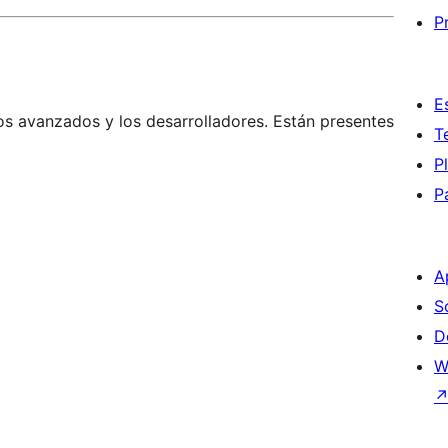
P
E
os avanzados y los desarrolladores. Están presentes
T
P
P
A
S
D
W