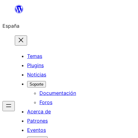
Saltar
al
España
contenido
Temas
Plugins
Noticias
Soporte
Documentación
Foros
Acerca de
Patrones
Eventos