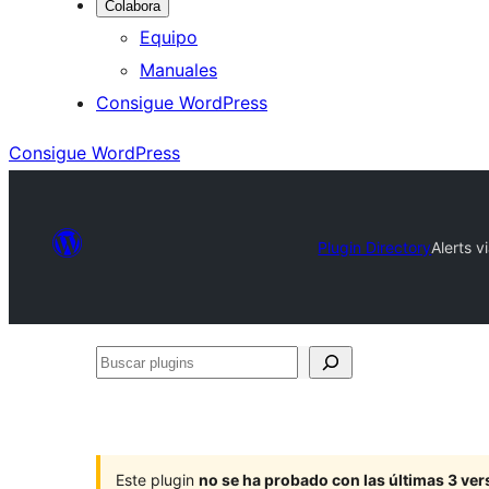
Colabora
Equipo
Manuales
Consigue WordPress
Consigue WordPress
Plugin Directory
Alerts 
Buscar
plugins
Este plugin
no se ha probado con las últimas 3 v