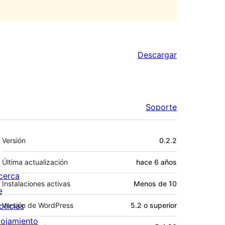
Descargar
Soporte
Meta
Versión
0.2.2
Última actualización
hace
6 años
cerca
Instalaciones activas
Menos de 10
e
oticias
Versión de WordPress
5.2 o superior
lojamiento