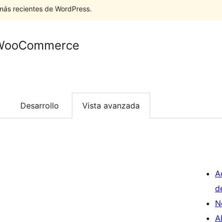
 más recientes de WordPress.
r WooCommerce
Desarrollo
Vista avanzada
A
d
N
A