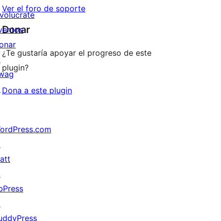
Ver el foro de soporte
nvolúcrate
Donar
ventos
onar
¿Te gustaría apoyar el progreso de este
↗
plugin?
wag
↗
Dona a este plugin
ordPress.com
↗
att
↗
bPress
↗
uddyPress