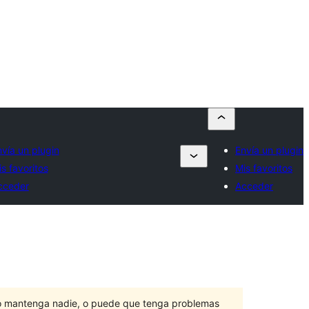
vía un plugin
Envía un plugin
s favoritos
Mis favoritos
cceder
Acceder
lo mantenga nadie, o puede que tenga problemas