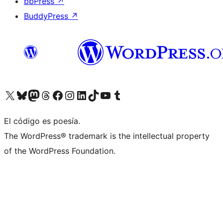
bbPress
↗
BuddyPress
↗
Visita nuestra cuenta de X (anteriormente Twitter)
Visita nuestra cuenta de Bluesky
Visita nuestra cuenta de Mastodon
Visita nuestra cuenta de Threads
Visita nuestra página de Facebook
Visita nuestra cuenta de Instagram
Visita nuestra cuenta de LinkedIn
Visita nuestra cuenta de TikTok
Visita nuestro canal de YouTube
Visita nuestra cuenta de Tumblr
El código es poesía.
The WordPress® trademark is the intellectual property
of the WordPress Foundation.