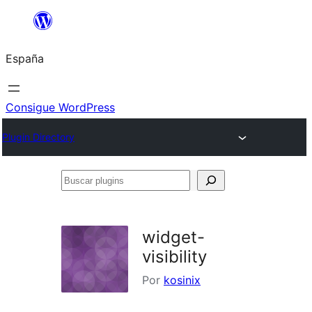
Saltar
al
España
contenido
Consigue WordPress
Plugin Directory
Buscar
plugins
widget-
visibility
Por
kosinix