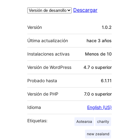
Descargar
Meta
Versión
1.0.2
Última actualización
hace
3 años
Instalaciones activas
Menos de 10
Versión de WordPress
4.7 o superior
Probado hasta
6.1.11
Versión de PHP
7.0 o superior
Idioma
English (US)
Etiquetas:
Aotearoa
charity
new zealand