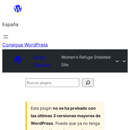
Saltar
al
España
contenido
Consigue WordPress
Plugin
Women's Refuge Shielded
Directory
Site
Buscar
plugins
Este plugin
no se ha probado con
las últimas 3 versiones mayores de
WordPress
. Puede que ya no tenga