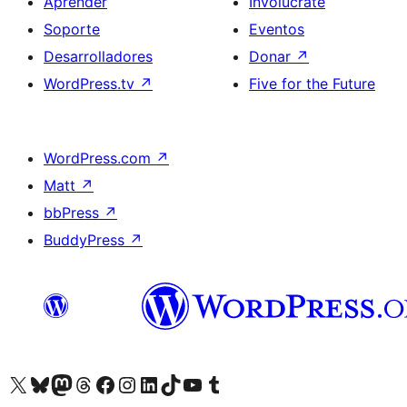
Aprender
Involúcrate
Soporte
Eventos
Desarrolladores
Donar
↗
WordPress.tv
↗
Five for the Future
WordPress.com
↗
Matt
↗
bbPress
↗
BuddyPress
↗
Visita nuestra cuenta de X (anteriormente Twitter)
Visita nuestra cuenta de Bluesky
Visita nuestra cuenta de Mastodon
Visita nuestra cuenta de Threads
Visita nuestra página de Facebook
Visita nuestra cuenta de Instagram
Visita nuestra cuenta de LinkedIn
Visita nuestra cuenta de TikTok
Visita nuestro canal de YouTube
Visita nuestra cuenta de Tumblr