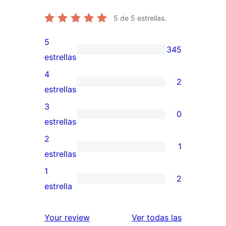
5
de 5 estrellas.
5
345
345
estrellas
valoraciones
4
2
de
2
estrellas
5
valoraciones
3
0
estrellas
de
0
estrellas
4
valoraciones
2
1
estrellas
de
1
estrellas
3
valoración
1
2
estrellas
de
2
estrella
2
valoraciones
estrellas
de
valoracione
Your review
Ver todas las