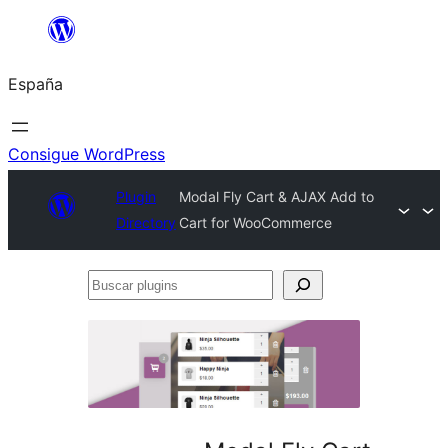
Saltar
al
España
contenido
Consigue WordPress
Plugin
Modal Fly Cart & AJAX Add to
Directory
Cart for WooCommerce
Buscar
plugins