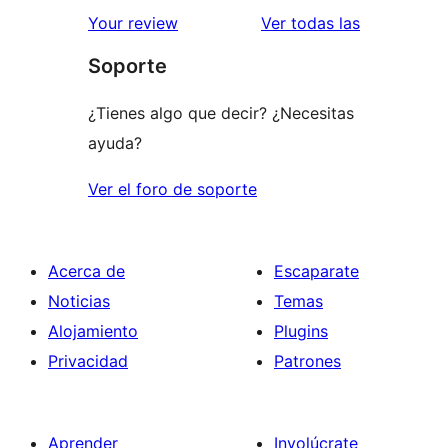
estrellas
de
valoracione
Your review
Ver todas las
1
Soporte
estrellas
¿Tienes algo que decir? ¿Necesitas
ayuda?
Ver el foro de soporte
Acerca de
Escaparate
Noticias
Temas
Alojamiento
Plugins
Privacidad
Patrones
Aprender
Involúcrate