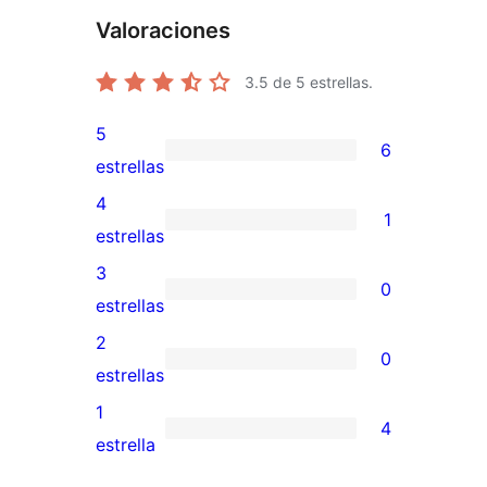
Valoraciones
3.5
de 5 estrellas.
5
6
6
estrellas
valoraciones
4
1
de
1
estrellas
5
valoración
3
0
estrellas
de
0
estrellas
4
valoraciones
2
0
estrellas
de
0
estrellas
3
valoraciones
1
4
estrellas
de
4
estrella
2
valoraciones