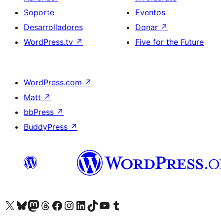
Soporte
Eventos
Desarrolladores
Donar
↗
WordPress.tv
↗
Five for the Future
WordPress.com
↗
Matt
↗
bbPress
↗
BuddyPress
↗
Visita nuestra cuenta de X (anteriormente Twitter)
Visita nuestra cuenta de Bluesky
Visita nuestra cuenta de Mastodon
Visita nuestra cuenta de Threads
Visita nuestra página de Facebook
Visita nuestra cuenta de Instagram
Visita nuestra cuenta de LinkedIn
Visita nuestra cuenta de TikTok
Visita nuestro canal de YouTube
Visita nuestra cuenta de Tumblr