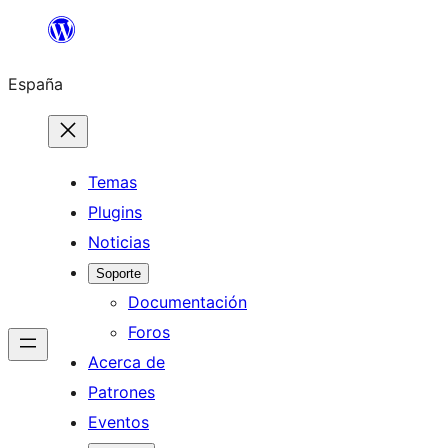
Saltar
al
España
contenido
Temas
Plugins
Noticias
Soporte
Documentación
Foros
Acerca de
Patrones
Eventos