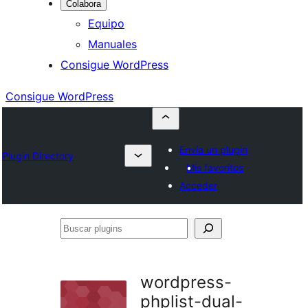
Colabora
Equipo
Manuales
Consigue WordPress
Consigue WordPress
Envía un plugin
Plugin Directory
Mis favoritos
Acceder
Buscar
plugins
wordpress-
phplist-dual-