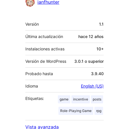
Colaboradores
ianfhunter
Meta
Versión
1.1
Última actualización
hace
12 años
Instalaciones activas
10+
Versión de WordPress
3.0.1 o superior
Probado hasta
3.9.40
Idioma
English (US)
Etiquetas:
game
incentive
posts
Role-Playing Game
rpg
Vista avanzada