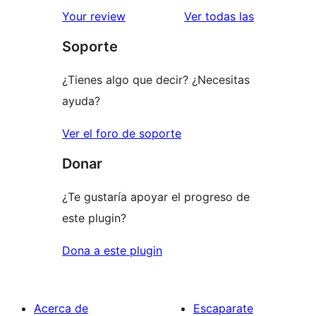
estrellas
de
valoracione
Your review
Ver todas las
1
Soporte
estrellas
¿Tienes algo que decir? ¿Necesitas
ayuda?
Ver el foro de soporte
Donar
¿Te gustaría apoyar el progreso de
este plugin?
Dona a este plugin
Acerca de
Escaparate