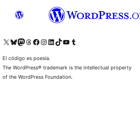
Visita nuestra cuenta de X (anteriormente Twitter)
Visita nuestra cuenta de Bluesky
Visita nuestra cuenta de Mastodon
Visita nuestra cuenta de Threads
Visita nuestra página de Facebook
Visita nuestra cuenta de Instagram
Visita nuestra cuenta de LinkedIn
Visita nuestra cuenta de TikTok
Visita nuestro canal de YouTube
Visita nuestra cuenta de Tumblr
El código es poesía.
The WordPress® trademark is the intellectual property
of the WordPress Foundation.