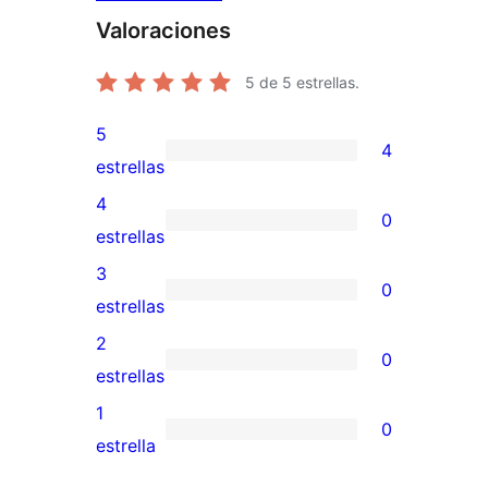
Valoraciones
5
de 5 estrellas.
5
4
4
estrellas
valoraciones
4
0
de
0
estrellas
5
valoraciones
3
0
estrellas
de
0
estrellas
4
valoraciones
2
0
estrellas
de
0
estrellas
3
valoraciones
1
0
estrellas
de
0
estrella
2
valoraciones