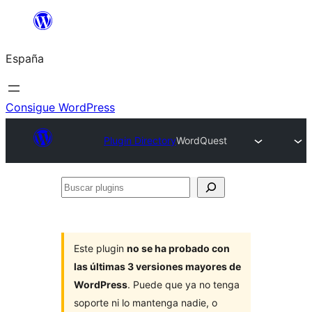
Saltar
al
España
contenido
Consigue WordPress
Plugin Directory
WordQuest
Buscar
plugins
Este plugin
no se ha probado con
las últimas 3 versiones mayores de
WordPress
. Puede que ya no tenga
soporte ni lo mantenga nadie, o