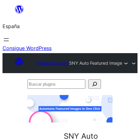
Saltar
al
España
contenido
Consigue WordPress
Plugin Directory
SNY Auto Featured Image
Buscar
plugins
SNY Auto