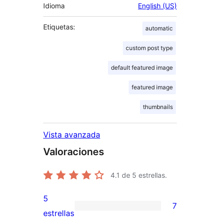
Idioma
English (US)
Etiquetas:
automatic
custom post type
default featured image
featured image
thumbnails
Vista avanzada
Valoraciones
4.1
de 5 estrellas.
5
7
7
estrellas