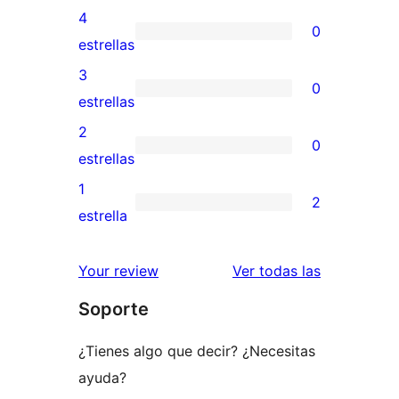
valoraciones
4
0
de
0
estrellas
5
valoraciones
3
0
estrellas
de
0
estrellas
4
valoraciones
2
0
estrellas
de
0
estrellas
3
valoraciones
1
2
estrellas
de
2
estrella
2
valoraciones
estrellas
de
valoracione
Your review
Ver todas las
1
Soporte
estrellas
¿Tienes algo que decir? ¿Necesitas
ayuda?