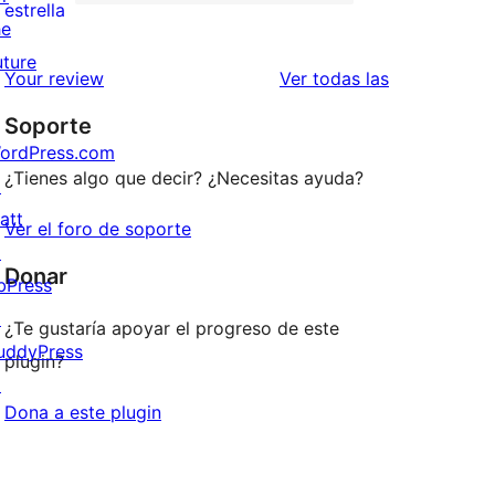
de
2
estrella
he
2
valoraciones
uture
estrellas
de
valoraciones
Your review
Ver todas las
1
Soporte
estrellas
ordPress.com
¿Tienes algo que decir? ¿Necesitas ayuda?
↗
att
Ver el foro de soporte
↗
Donar
bPress
↗
¿Te gustaría apoyar el progreso de este
uddyPress
plugin?
↗
Dona a este plugin