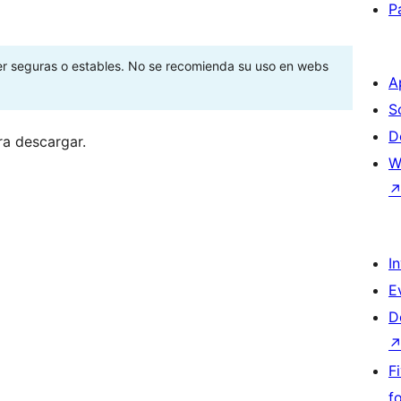
P
ser seguras o estables. No se recomienda su uso en webs
A
S
D
ra descargar.
W
I
E
D
F
f