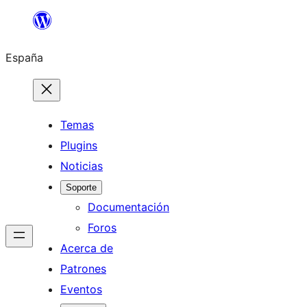
Saltar
al
España
contenido
Temas
Plugins
Noticias
Soporte
Documentación
Foros
Acerca de
Patrones
Eventos