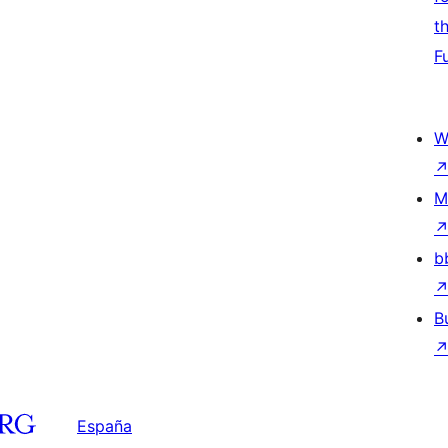
t
F
W
M
b
B
España