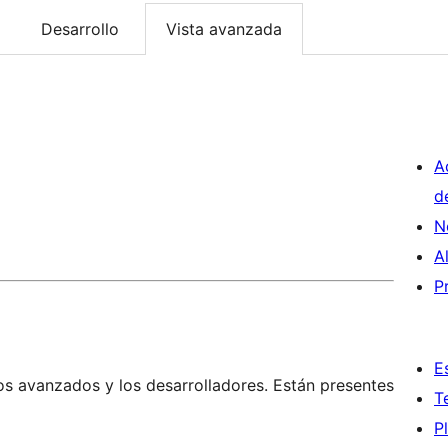
Desarrollo
Vista avanzada
A
d
N
A
P
E
os avanzados y los desarrolladores. Están presentes
T
P