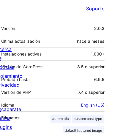
Soporte
Meta
Versión
2.0.3
Última actualización
hace
6 meses
cerca
Instalaciones activas
1.000+
e
oticias
Versión de WordPress
3.5 o superior
lojamiento
Probado hasta
6.9.5
rivacidad
Versión de PHP
7.4 o superior
Idioma
English (US)
scaparate
emas
Etiquetas:
automatic
custom post type
lugins
default featured image