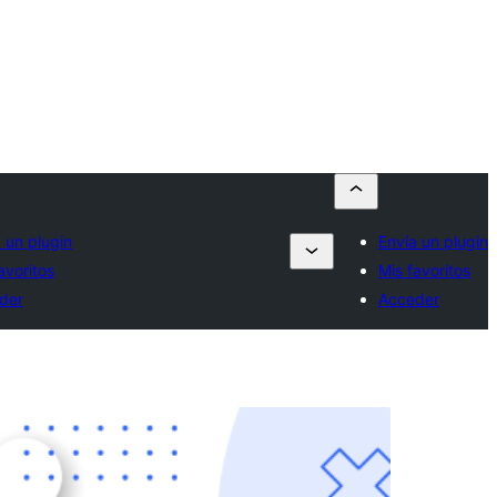
 un plugin
Envía un plugin
avoritos
Mis favoritos
der
Acceder