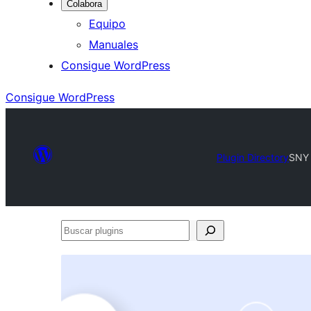
Colabora
Equipo
Manuales
Consigue WordPress
Consigue WordPress
Plugin Directory
SNY 
Buscar
plugins