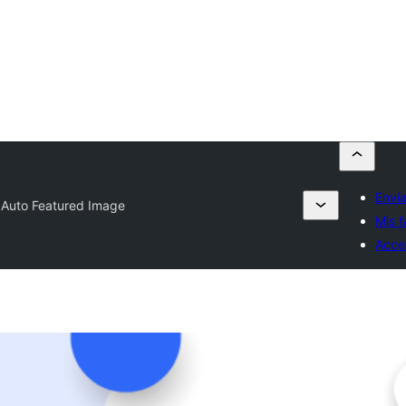
Envía
Auto Featured Image
Mis f
Acce