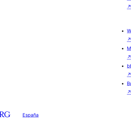
W
M
b
B
España