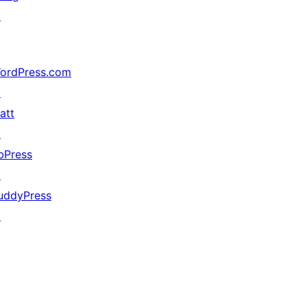
↗
ordPress.com
↗
att
↗
bPress
↗
uddyPress
↗