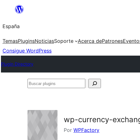
Saltar
al
España
contenido
Temas
Plugins
Noticias
Soporte
Acerca de
Patrones
Evento
Consigue WordPress
Plugin Directory
Buscar
plugins
wp-currency-exchan
Por
WPFactory