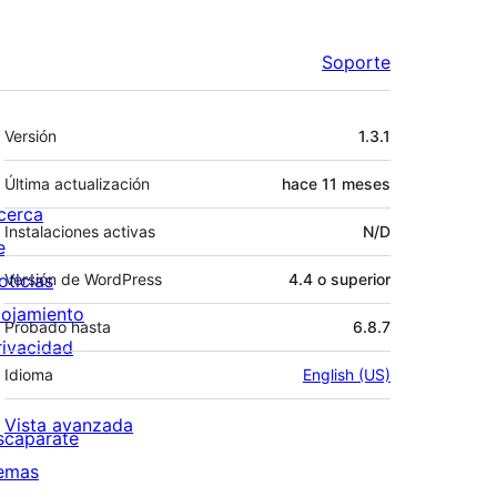
Soporte
Meta
Versión
1.3.1
Última actualización
hace
11 meses
cerca
Instalaciones activas
N/D
e
oticias
Versión de WordPress
4.4 o superior
lojamiento
Probado hasta
6.8.7
rivacidad
Idioma
English (US)
Vista avanzada
scaparate
emas