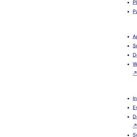
P
P
A
S
D
W
I
E
D
S