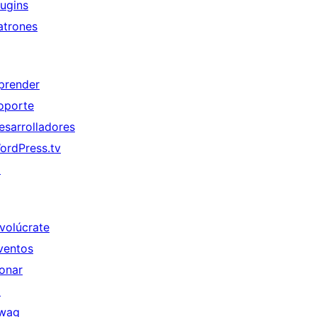
lugins
atrones
prender
oporte
esarrolladores
ordPress.tv
↗
nvolúcrate
ventos
onar
↗
wag