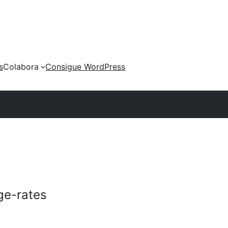
s
Colabora
Consigue WordPress
ge-rates