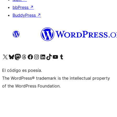
bbPress
↗
BuddyPress
↗
Visita nuestra cuenta de X (anteriormente Twitter)
Visita nuestra cuenta de Bluesky
Visita nuestra cuenta de Mastodon
Visita nuestra cuenta de Threads
Visita nuestra página de Facebook
Visita nuestra cuenta de Instagram
Visita nuestra cuenta de LinkedIn
Visita nuestra cuenta de TikTok
Visita nuestro canal de YouTube
Visita nuestra cuenta de Tumblr
El código es poesía.
The WordPress® trademark is the intellectual property
of the WordPress Foundation.