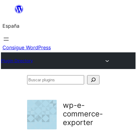
Saltar
al
España
contenido
Consigue WordPress
Plugin Directory
Buscar
plugins
wp-e-
commerce-
exporter