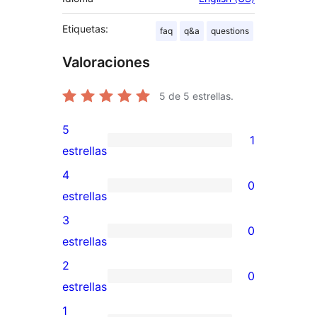
Etiquetas:
faq
q&a
questions
Valoraciones
5
de 5 estrellas.
5
1
1
estrellas
valoración
4
0
de
0
estrellas
5
valoraciones
3
0
estrellas
de
0
estrellas
4
valoraciones
2
0
estrellas
de
0
estrellas
3
valoraciones
1