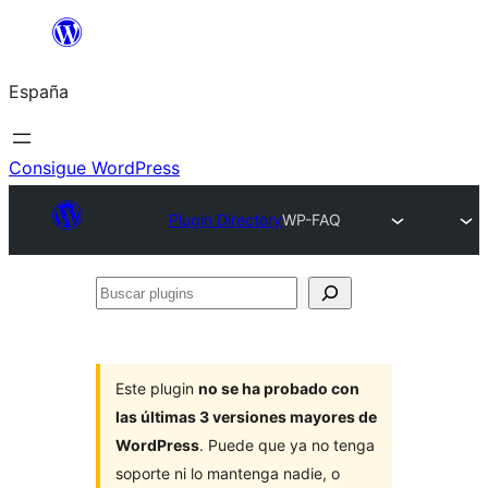
Saltar
al
España
contenido
Consigue WordPress
Plugin Directory
WP-FAQ
Buscar
plugins
Este plugin
no se ha probado con
las últimas 3 versiones mayores de
WordPress
. Puede que ya no tenga
soporte ni lo mantenga nadie, o