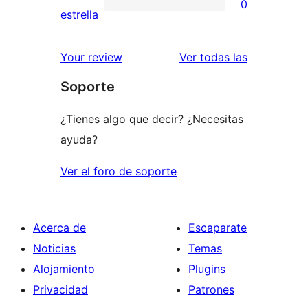
0
estrellas
de
0
estrella
2
valoraciones
estrellas
de
valoracione
Your review
Ver todas las
1
Soporte
estrellas
¿Tienes algo que decir? ¿Necesitas
ayuda?
Ver el foro de soporte
Acerca de
Escaparate
Noticias
Temas
Alojamiento
Plugins
Privacidad
Patrones