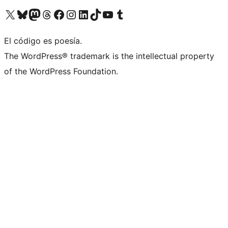
Visita nuestra cuenta de X (anteriormente Twitter)
Visita nuestra cuenta de Bluesky
Visita nuestra cuenta de Mastodon
Visita nuestra cuenta de Threads
Visita nuestra página de Facebook
Visita nuestra cuenta de Instagram
Visita nuestra cuenta de LinkedIn
Visita nuestra cuenta de TikTok
Visita nuestro canal de YouTube
Visita nuestra cuenta de Tumblr
El código es poesía.
The WordPress® trademark is the intellectual property
of the WordPress Foundation.