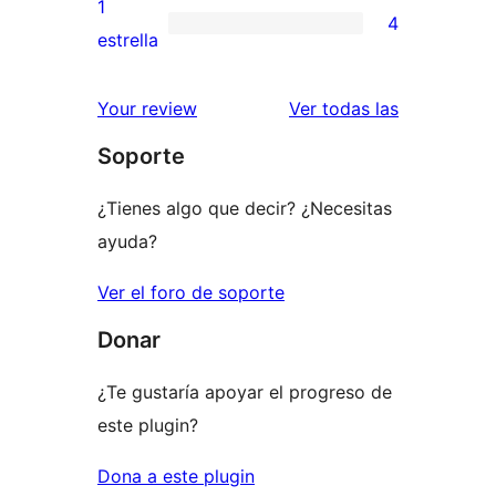
valoraciones
1
4
estrellas
de
4
estrella
2
valoraciones
estrellas
de
valoracione
Your review
Ver todas las
1
Soporte
estrellas
¿Tienes algo que decir? ¿Necesitas
ayuda?
Ver el foro de soporte
Donar
¿Te gustaría apoyar el progreso de
este plugin?
Dona a este plugin