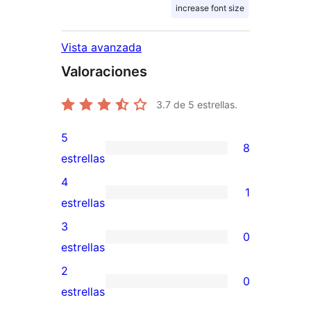
increase font size
Vista avanzada
Valoraciones
3.7
de 5 estrellas.
5
8
8
estrellas
valoraciones
4
1
de
1
estrellas
5
valoración
3
0
estrellas
de
0
estrellas
4
valoraciones
2
0
estrellas
de
0
estrellas
3