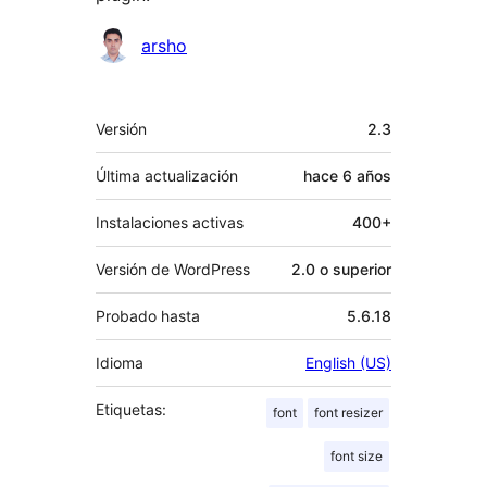
Colaboradores
arsho
Meta
Versión
2.3
Última actualización
hace
6 años
Instalaciones activas
400+
Versión de WordPress
2.0 o superior
Probado hasta
5.6.18
Idioma
English (US)
Etiquetas:
font
font resizer
font size