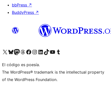
bbPress
↗
BuddyPress
↗
Visita nuestra cuenta de X (anteriormente Twitter)
Visita nuestra cuenta de Bluesky
Visita nuestra cuenta de Mastodon
Visita nuestra cuenta de Threads
Visita nuestra página de Facebook
Visita nuestra cuenta de Instagram
Visita nuestra cuenta de LinkedIn
Visita nuestra cuenta de TikTok
Visita nuestro canal de YouTube
Visita nuestra cuenta de Tumblr
El código es poesía.
The WordPress® trademark is the intellectual property
of the WordPress Foundation.