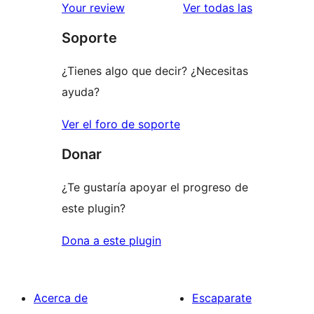
estrellas
de
valoracione
Your review
Ver todas las
1
Soporte
estrellas
¿Tienes algo que decir? ¿Necesitas
ayuda?
Ver el foro de soporte
Donar
¿Te gustaría apoyar el progreso de
este plugin?
Dona a este plugin
Acerca de
Escaparate