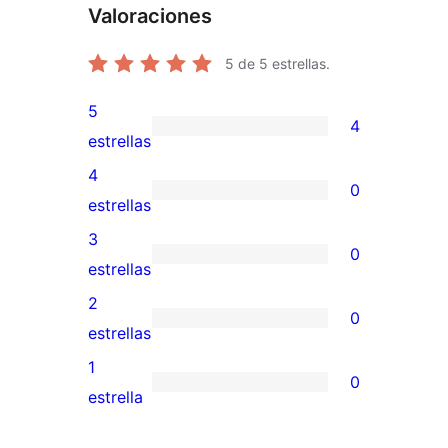
Valoraciones
5
de 5 estrellas.
5
4
4
estrellas
valoraciones
4
0
de
0
estrellas
5
valoraciones
3
0
estrellas
de
0
estrellas
4
valoraciones
2
0
estrellas
de
0
estrellas
3
valoraciones
1
0
estrellas
de
0
estrella
2
valoraciones