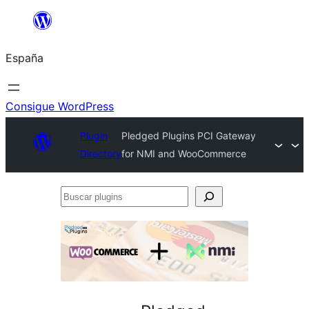
Saltar
al
España
contenido
Consigue WordPress
Plugin
Pledged Plugins PCI Gateway
Directory
for NMI and WooCommerce
Buscar
plugins