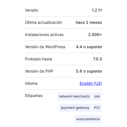
Meta
Versión
1.2.11
Última actualización
hace
2 meses
Instalaciones activas
2.000+
Versión de WordPress
4.4 o superior
Probado hasta
7.0.3
Versión de PHP
5.6 o superior
Idioma
English (US)
Etiquetas:
network merchants
nmi
payment gateway
PCI
woocommerce