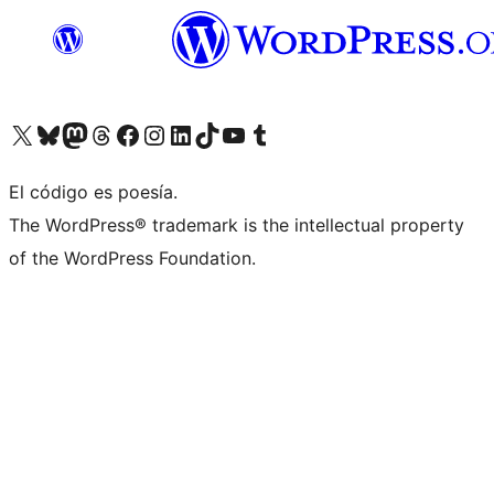
Visita nuestra cuenta de X (anteriormente Twitter)
Visita nuestra cuenta de Bluesky
Visita nuestra cuenta de Mastodon
Visita nuestra cuenta de Threads
Visita nuestra página de Facebook
Visita nuestra cuenta de Instagram
Visita nuestra cuenta de LinkedIn
Visita nuestra cuenta de TikTok
Visita nuestro canal de YouTube
Visita nuestra cuenta de Tumblr
El código es poesía.
The WordPress® trademark is the intellectual property
of the WordPress Foundation.