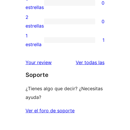
0
estrellas
de
0
estrellas
4
valoraciones
2
0
estrellas
de
0
estrellas
3
valoraciones
1
1
estrellas
de
1
estrella
2
valoración
estrellas
de
valoracione
Your review
Ver todas las
1
Soporte
estrellas
¿Tienes algo que decir? ¿Necesitas
ayuda?
Ver el foro de soporte