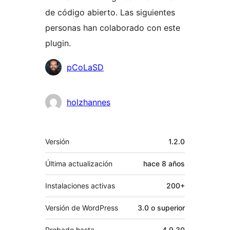
de código abierto. Las siguientes
personas han colaborado con este
plugin.
Colaboradores
pCoLaSD
holzhannes
Meta
Versión
1.2.0
Última actualización
hace
8 años
Instalaciones activas
200+
Versión de WordPress
3.0 o superior
Probado hasta
4.9.30