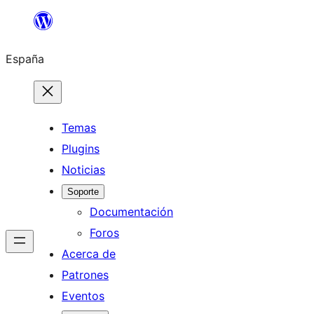
Saltar
al
España
contenido
Temas
Plugins
Noticias
Soporte
Documentación
Foros
Acerca de
Patrones
Eventos