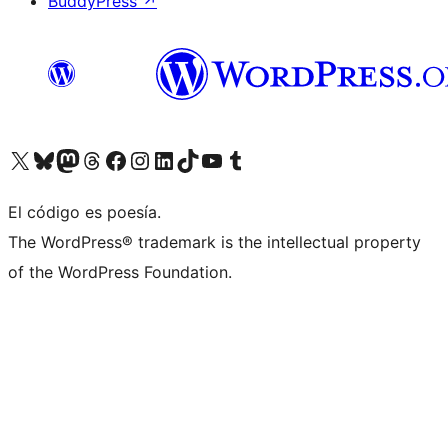
BuddyPress
↗
Visita nuestra cuenta de X (anteriormente Twitter)
Visita nuestra cuenta de Bluesky
Visita nuestra cuenta de Mastodon
Visita nuestra cuenta de Threads
Visita nuestra página de Facebook
Visita nuestra cuenta de Instagram
Visita nuestra cuenta de LinkedIn
Visita nuestra cuenta de TikTok
Visita nuestro canal de YouTube
Visita nuestra cuenta de Tumblr
El código es poesía.
The WordPress® trademark is the intellectual property
of the WordPress Foundation.