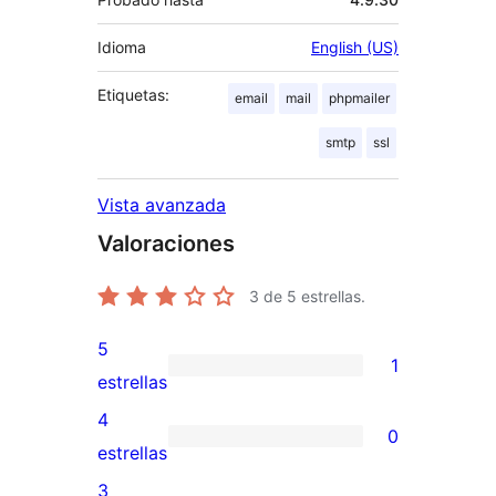
Idioma
English (US)
Etiquetas:
email
mail
phpmailer
smtp
ssl
Vista avanzada
Valoraciones
3
de 5 estrellas.
5
1
1
estrellas
valoración
4
0
de
0
estrellas
5
valoraciones
3