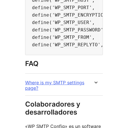
define('WP_SMTP_HOST',       'mail
define('WP_SMTP_PORT',       25);
define('WP_SMTP_ENCRYPTION', 'tls
define('WP_SMTP_USER',       'use
define('WP_SMTP_PASSWORD',   'pas
define('WP_SMTP_FROM',       'Joh
FAQ
Where is my SMTP settings
page?
Colaboradores y
desarrolladores
«WP SMTP Config» es un software