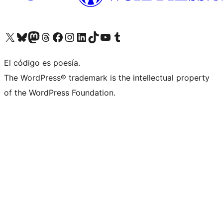
Visita nuestra cuenta de X (anteriormente Twitter)
Visita nuestra cuenta de Bluesky
Visita nuestra cuenta de Mastodon
Visita nuestra cuenta de Threads
Visita nuestra página de Facebook
Visita nuestra cuenta de Instagram
Visita nuestra cuenta de LinkedIn
Visita nuestra cuenta de TikTok
Visita nuestro canal de YouTube
Visita nuestra cuenta de Tumblr
El código es poesía.
The WordPress® trademark is the intellectual property
of the WordPress Foundation.