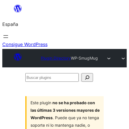
Saltar
al
España
contenido
Consigue WordPress
Plugin Directory
WP-SmugMug
Buscar
plugins
Este plugin
no se ha probado con
las últimas 3 versiones mayores de
WordPress
. Puede que ya no tenga
soporte ni lo mantenga nadie, o