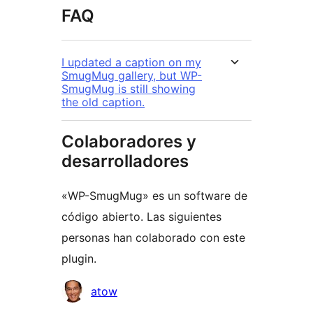
FAQ
I updated a caption on my
SmugMug gallery, but WP-
SmugMug is still showing
the old caption.
Colaboradores y
desarrolladores
«WP-SmugMug» es un software de
código abierto. Las siguientes
personas han colaborado con este
plugin.
Colaboradores
atow