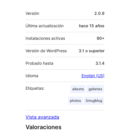
Meta
Versión
2.0.9
Última actualización
hace
15 años
Instalaciones activas
90+
Versión de WordPress
3.1 o superior
Probado hasta
3.1.4
Idioma
English (US)
Etiquetas:
albums
galleries
photos
SmugMug
Vista avanzada
Valoraciones