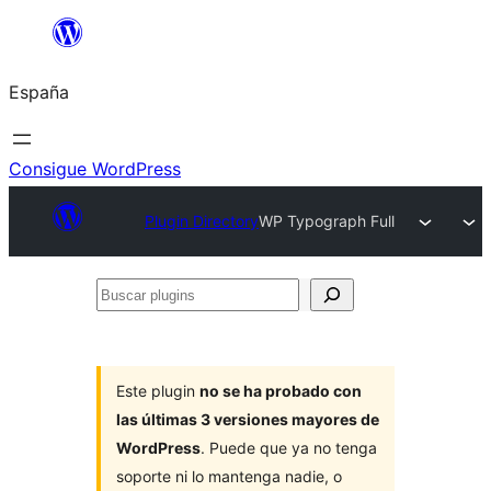
Saltar
al
España
contenido
Consigue WordPress
Plugin Directory
WP Typograph Full
Buscar
plugins
Este plugin
no se ha probado con
las últimas 3 versiones mayores de
WordPress
. Puede que ya no tenga
soporte ni lo mantenga nadie, o