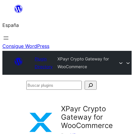
Saltar
al
España
contenido
Consigue WordPress
Plugin
XPayr Crypto Gateway for
Directory
WooCommerce
Buscar
plugins
XPayr Crypto
Gateway for
WooCommerce