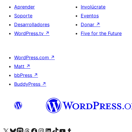
Aprender
Involúcrate
Soporte
Eventos
Desarrolladores
Donar
↗
WordPress.tv
↗
Five for the Future
WordPress.com
↗
Matt
↗
bbPress
↗
BuddyPress
↗
Visita nuestra cuenta de X (anteriormente Twitter)
Visita nuestra cuenta de Bluesky
Visita nuestra cuenta de Mastodon
Visita nuestra cuenta de Threads
Visita nuestra página de Facebook
Visita nuestra cuenta de Instagram
Visita nuestra cuenta de LinkedIn
Visita nuestra cuenta de TikTok
Visita nuestro canal de YouTube
Visita nuestra cuenta de Tumblr