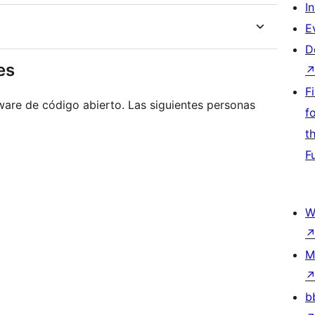
I
E
D
es
F
ware de código abierto. Las siguientes personas
f
t
F
W
M
b