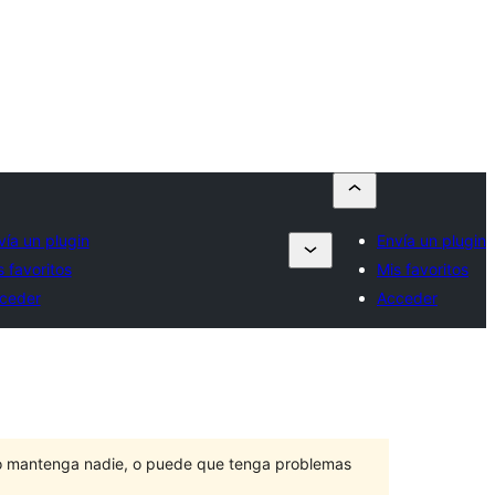
vía un plugin
Envía un plugin
s favoritos
Mis favoritos
ceder
Acceder
lo mantenga nadie, o puede que tenga problemas