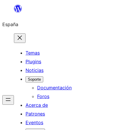
Saltar
al
España
contenido
Temas
Plugins
Noticias
Soporte
Documentación
Foros
Acerca de
Patrones
Eventos