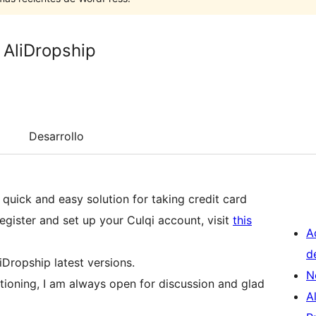
 AliDropship
Desarrollo
quick and easy solution for taking credit card
egister and set up your Culqi account, visit
this
A
d
iDropship latest versions.
N
ctioning, I am always open for discussion and glad
A