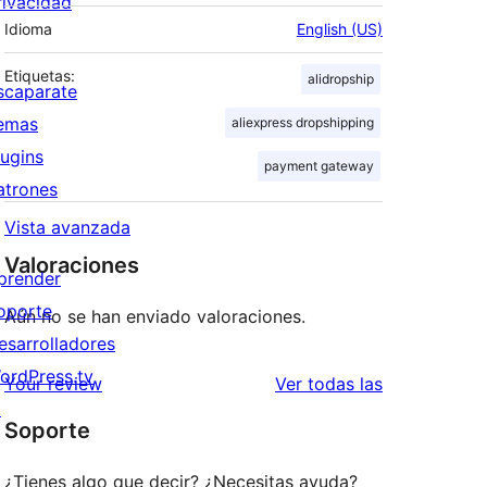
rivacidad
Idioma
English (US)
Etiquetas:
alidropship
scaparate
emas
aliexpress dropshipping
lugins
payment gateway
atrones
Vista avanzada
Valoraciones
prender
oporte
Aún no se han enviado valoraciones.
esarrolladores
ordPress.tv
valoraciones
Your review
Ver todas las
↗
Soporte
¿Tienes algo que decir? ¿Necesitas ayuda?