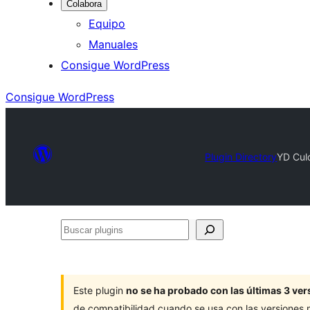
Colabora
Equipo
Manuales
Consigue WordPress
Consigue WordPress
Plugin Directory
YD Culq
Buscar
plugins
Este plugin
no se ha probado con las últimas 3 v
de compatibilidad cuando se usa con las versiones