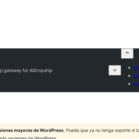
En
i gateway for AliDropship
Mi
Ac
ersiones mayores de WordPress
. Puede que ya no tenga soporte ni 
 más recientes de WordPress.