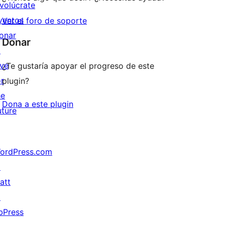
nvolúcrate
ventos
Ver el foro de soporte
onar
Donar
↗
ive
¿Te gustaría apoyar el progreso de este
or
plugin?
he
Dona a este plugin
uture
ordPress.com
↗
att
↗
bPress