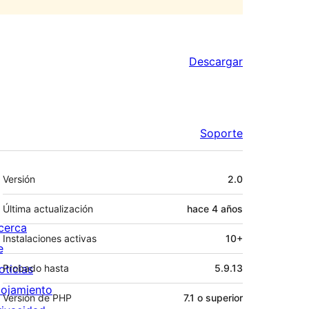
Descargar
Soporte
Meta
Versión
2.0
Última actualización
hace
4 años
cerca
Instalaciones activas
10+
e
oticias
Probado hasta
5.9.13
lojamiento
Versión de PHP
7.1 o superior