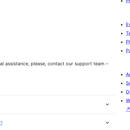
P
E
T
P
P
al assistance, please, contact our support team –
A
S
D
W
a?