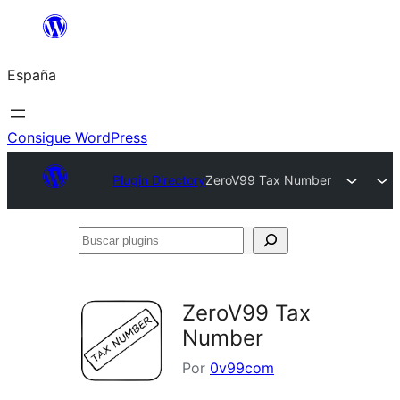
Saltar
al
España
contenido
Consigue WordPress
Plugin Directory
ZeroV99 Tax Number
Buscar
plugins
ZeroV99 Tax
Number
Por
0v99com