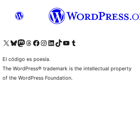
Visita nuestra cuenta de X (anteriormente Twitter)
Visita nuestra cuenta de Bluesky
Visita nuestra cuenta de Mastodon
Visita nuestra cuenta de Threads
Visita nuestra página de Facebook
Visita nuestra cuenta de Instagram
Visita nuestra cuenta de LinkedIn
Visita nuestra cuenta de TikTok
Visita nuestro canal de YouTube
Visita nuestra cuenta de Tumblr
El código es poesía.
The WordPress® trademark is the intellectual property
of the WordPress Foundation.