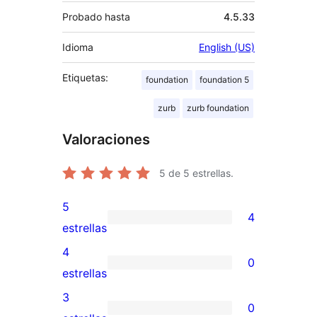
Probado hasta
4.5.33
Idioma
English (US)
Etiquetas:
foundation
foundation 5
zurb
zurb foundation
Valoraciones
5
de 5 estrellas.
5
4
4
estrellas
valoraciones
4
0
de
0
estrellas
5
valoraciones
3
0
estrellas
de