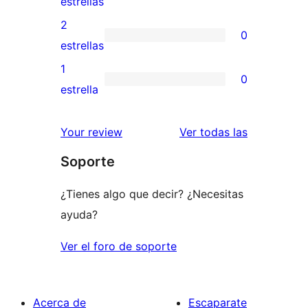
0
estrellas
4
valoraciones
2
0
estrellas
de
0
estrellas
3
valoraciones
1
0
estrellas
de
0
estrella
2
valoraciones
estrellas
de
valoracione
Your review
Ver todas las
1
Soporte
estrellas
¿Tienes algo que decir? ¿Necesitas
ayuda?
Ver el foro de soporte
Acerca de
Escaparate