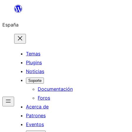
Saltar
al
España
contenido
Temas
Plugins
Noticias
Soporte
Documentación
Foros
Acerca de
Patrones
Eventos