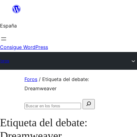
Saltar
al
España
contenido
Consigue WordPress
Foros
Saltar
Foros
/
Etiqueta del debate:
al
Dreamweaver
contenido
Buscar:
Buscar
en
Etiqueta del debate:
los
foros
Dreamweaver