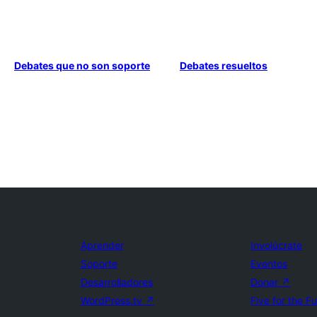
Debates que no son soporte
Debates resueltos
Aprender
Involúcrate
Soporte
Eventos
Desarrolladores
Donar
↗
WordPress.tv
↗
Five for the F