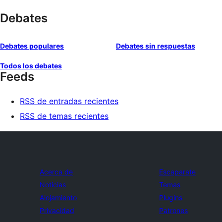
Debates
Debates populares
Debates sin respuestas
Todos los debates
Feeds
RSS de entradas recientes
RSS de temas recientes
Acerca de
Escaparate
Noticias
Temas
Alojamiento
Plugins
Privacidad
Patrones