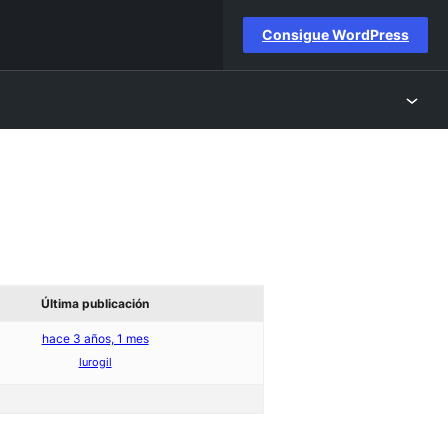
Consigue WordPress
Última publicación
hace 3 años, 1 mes
lurogil