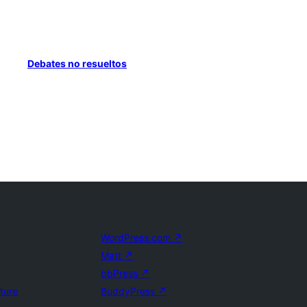
Debates no resueltos
WordPress.com
↗
Matt
↗
bbPress
↗
uture
BuddyPress
↗