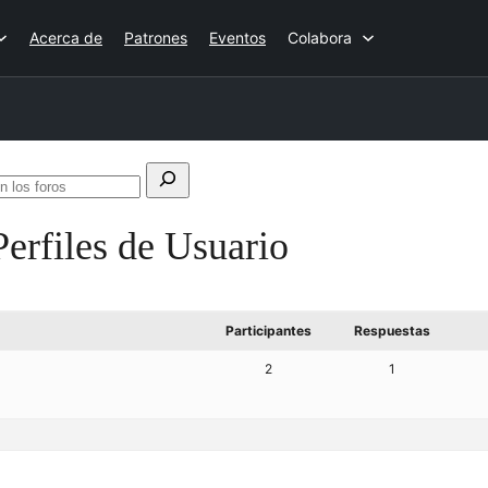
Acerca de
Patrones
Eventos
Colabora
Buscar
en
Perfiles de Usuario
los
foros
Participantes
Respuestas
2
1