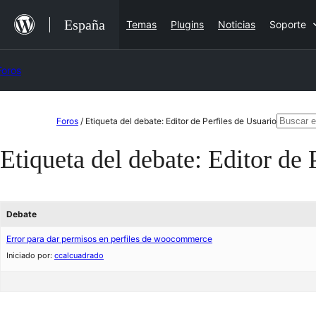
Saltar
España
Temas
Plugins
Noticias
Soporte
al
contenido
Foros
Saltar
Buscar:
Foros
/
Etiqueta del debate: Editor de Perfiles de Usuario
al
Etiqueta del debate:
Editor de 
contenido
Debate
Error para dar permisos en perfiles de woocommerce
Iniciado por:
ccalcuadrado