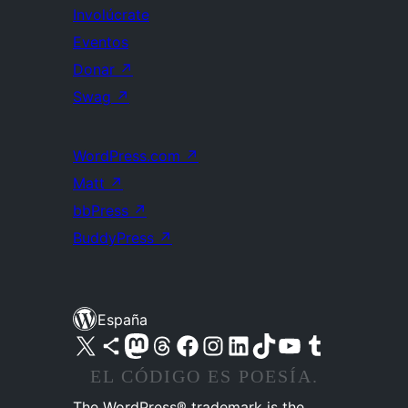
Involúcrate
Eventos
Donar
↗
Swag
↗
WordPress.com
↗
Matt
↗
bbPress
↗
BuddyPress
↗
España
Visita nuestra cuenta de X (anteriormente Twitter)
Visita nuestra cuenta de Bluesky
Visita nuestra cuenta de Mastodon
Visita nuestra cuenta de Threads
Visita nuestra página de Facebook
Visita nuestra cuenta de Instagram
Visita nuestra cuenta de LinkedIn
Visita nuestra cuenta de TikTok
Visita nuestro canal de YouTube
Visita nuestra cuenta de Tumblr
EL CÓDIGO ES POESÍA.
The WordPress® trademark is the