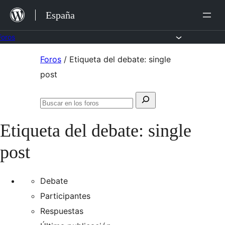
Saltar
España
al
contenido
Foros
Saltar
Foros
/
Etiqueta del debate: single
al
post
contenido
Buscar:
Buscar
en
Etiqueta del debate:
single
los
foros
post
Debate
Participantes
Respuestas