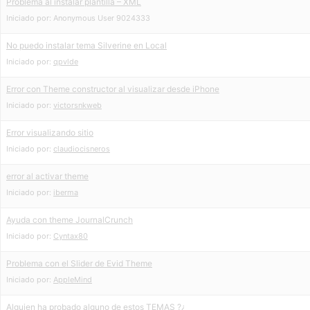
Problema al instalar plantilla – XML
Iniciado por:
Anonymous User 9024333
No puedo instalar tema Silverine en Local
Iniciado por:
qpvlde
Error con Theme constructor al visualizar desde iPhone
Iniciado por:
victorsnkweb
Error visualizando sitio
Iniciado por:
claudiocisneros
error al activar theme
Iniciado por:
iberma
Ayuda con theme JournalCrunch
Iniciado por:
Cyntax80
Problema con el Slider de Evid Theme
Iniciado por:
AppleMind
Alguien ha probado alguno de estos TEMAS ?¿