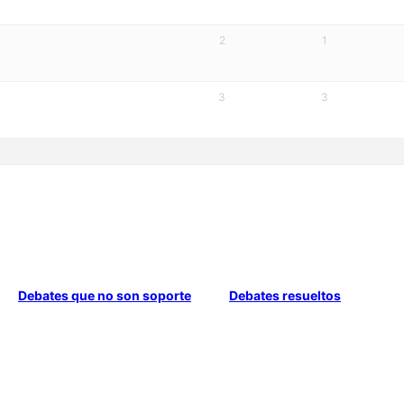
2
1
3
3
Debates que no son soporte
Debates resueltos