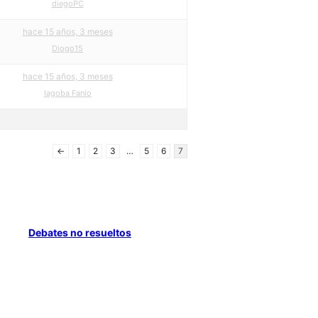
diegoPC
hace 15 años, 3 meses
Diogo15
hace 15 años, 3 meses
Iagoba Fanlo
←
1
2
3
…
5
6
7
Debates no resueltos