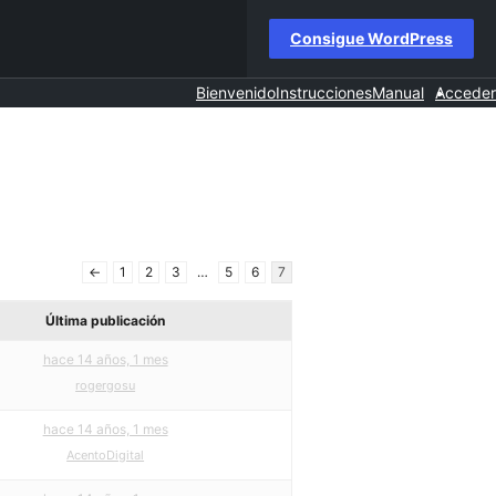
Consigue WordPress
Bienvenido
Instrucciones
Manual
Acceder
←
1
2
3
…
5
6
7
Última publicación
hace 14 años, 1 mes
rogergosu
hace 14 años, 1 mes
AcentoDigital