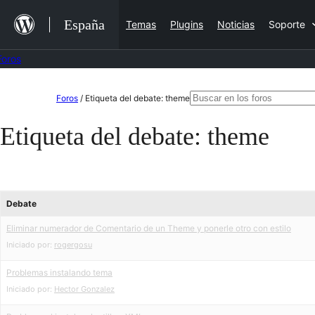
Saltar
España
Temas
Plugins
Noticias
Soporte
al
contenido
Foros
Saltar
Buscar:
Foros
/
Etiqueta del debate: theme
al
Etiqueta del debate:
theme
contenido
Debate
Eliminar numerador de Comentario de un Theme y ponerle otro con estilo
Iniciado por:
rogergosu
Problemas instalando tema
Iniciado por:
Hector Gonzalez