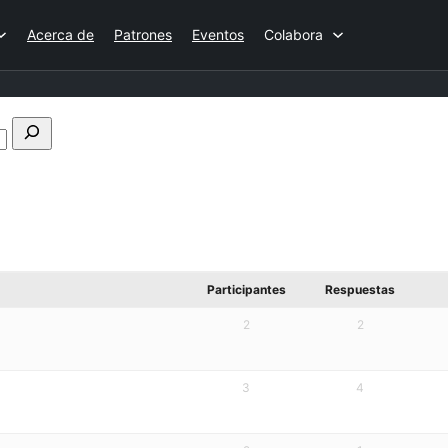
Acerca de
Patrones
Eventos
Colabora
Buscar
en
los
foros
Participantes
Respuestas
2
2
3
4