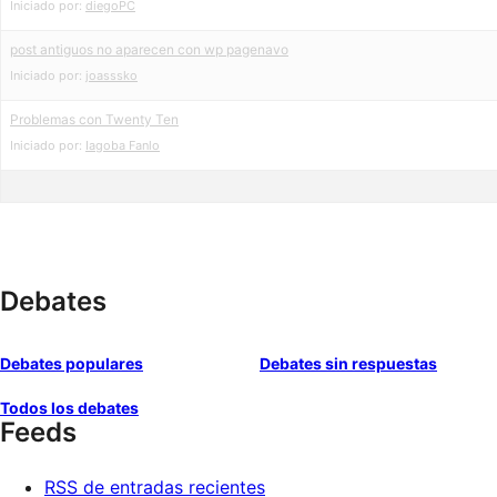
Iniciado por:
diegoPC
post antiguos no aparecen con wp pagenavo
Iniciado por:
joasssko
Problemas con Twenty Ten
Iniciado por:
Iagoba Fanlo
Debates
Debates populares
Debates sin respuestas
Todos los debates
Feeds
RSS de entradas recientes