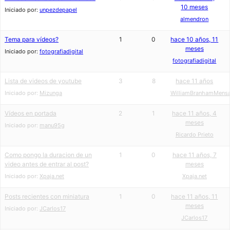
10 meses
Iniciado por:
unpezdepapel
almendron
Tema para vídeos?
1
0
hace 10 años, 11
meses
Iniciado por:
fotografiadigital
fotografiadigital
Lista de videos de youtube
3
8
hace 11 años
Iniciado por:
Mizunga
WilliamBranhamMensa
Vídeos en portada
2
1
hace 11 años, 4
meses
Iniciado por:
manu95g
Ricardo Prieto
Como pongo la duracion de un
1
0
hace 11 años, 7
video antes de entrar al post?
meses
Iniciado por:
Xpaja.net
Xpaja.net
Posts recientes con miniatura
1
0
hace 11 años, 11
meses
Iniciado por:
JCarlos17
JCarlos17