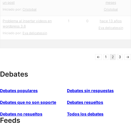
un post
meses
Iniciado por:
Cristobal
Cristobal
Problema al insertar videos en
1
0
hace 13 años
wordpress 3.6
Eva delicatessin
Iniciado por:
Eva delicatessin
←
1
2
3
→
Debates
Debates populares
Debates sin respuestas
Debates que no son soporte
Debates resueltos
Debates no resueltos
Todos los debates
Feeds