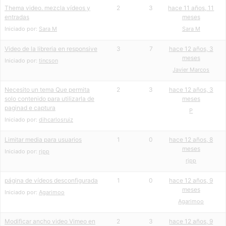
Thema video. mezcla vídeos y
2
3
hace 11 años, 11
entradas
meses
Iniciado por:
Sara M
Sara M
Video de la libreria en responsive
3
7
hace 12 años, 3
meses
Iniciado por:
tincson
Javier Marcos
Necesito un tema Que permita
2
3
hace 12 años, 3
solo contenido para utilizarla de
meses
paginad e captura
P
Iniciado por:
dihcarlosruiz
Limitar media para usuarios
1
0
hace 12 años, 8
meses
Iniciado por:
rjpp
rjpp
página de vídeos desconfigurada
1
0
hace 12 años, 9
meses
Iniciado por:
Agarimoo
Agarimoo
Modificar ancho video Vimeo en
2
3
hace 12 años, 9