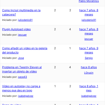
Pablo Moratinos
Como Incluir multimedia en la
2
2
hace 7 años, 8
cabecera?
meses
Iniciado por:
juliodenis91
juliodenis91
Plugin Autoload video
2
4
hace 7 años, 8
meses
Iniciado por:
iescuer
iescuer
Como añadir un video en la galeria
2
1
hace 7 años, 9
del producto
meses
Iniciado por:
Jose
Sergio
Problema en Twenty Eleven al
2
4
hace 8 años
insertar un objeto de vídeo
LGrusin
Iniciado por:
sece43
Vídeo en autoplay no carga a
1
2
hace 8 años, 1
menos que des en logo
mes
Iniciado por:
isabelgalvez
isabelgalvez