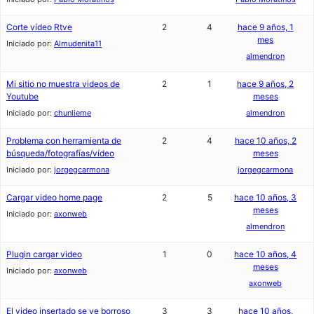
Corte vídeo Rtve
2
4
hace 9 años, 1
mes
Iniciado por:
Almudenita11
almendron
Mi sitio no muestra videos de
2
1
hace 9 años, 2
Youtube
meses
Iniciado por:
chunlieme
almendron
Problema con herramienta de
2
4
hace 10 años, 2
búsqueda/fotografías/vídeo
meses
Iniciado por:
jorgegcarmona
jorgegcarmona
Cargar video home page
2
5
hace 10 años, 3
meses
Iniciado por:
axonweb
almendron
Plugin cargar video
1
0
hace 10 años, 4
meses
Iniciado por:
axonweb
axonweb
El video insertado se ve borroso
3
3
hace 10 años,