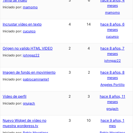
Tema de vídeo
3
6
hace 8 años, 4
meses
Iniciado por:
mamomo
mamomo
Incrustar vídeo en texto
4
14
hace 8 años, 6
meses
Iniciado por:
cucunco
cucunco
Origen no valido HTML VIDEO
2
4
hace 8 años, 7
meses
Iniciado por:
johngaz22
johngaz22
Imagen de fondo en movimiento
3
2
hace 8 años, 8
meses
Iniciado por:
pablocaminante1
Angeles Portillo
Video de perfil
2
3
hace 8 años, 11
meses
Iniciado por:
gnujach
gnujach
Nuevo Widget de vídeo no
3
10
hace 9 años, 1
muestra wordpress.tv
mes
Iniciado por:
Pablo Moratinos
Pablo Moratinos