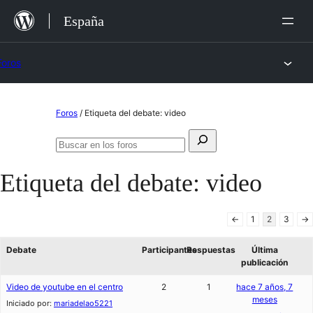
Saltar
España
al
contenido
Foros
Saltar
Foros
/
Etiqueta del debate: video
al
Buscar:
contenido
Buscar
en
Etiqueta del debate:
video
los
foros
←
1
2
3
→
Debate
Participantes
Respuestas
Última
publicación
Video de youtube en el centro
2
1
hace 7 años, 7
meses
Iniciado por:
mariadelao5221