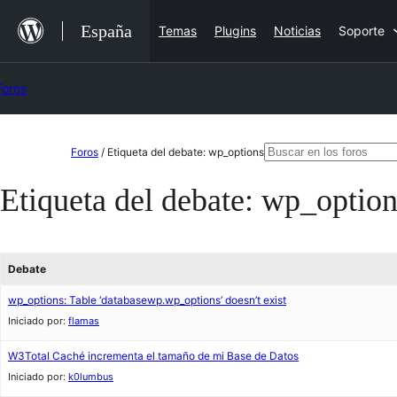
Saltar
España
Temas
Plugins
Noticias
Soporte
al
contenido
Foros
Saltar
Buscar:
Foros
/
Etiqueta del debate: wp_options
al
Etiqueta del debate:
wp_option
contenido
Debate
wp_options: Table ‘databasewp.wp_options’ doesn’t exist
Iniciado por:
flamas
W3Total Caché incrementa el tamaño de mi Base de Datos
Iniciado por:
k0lumbus