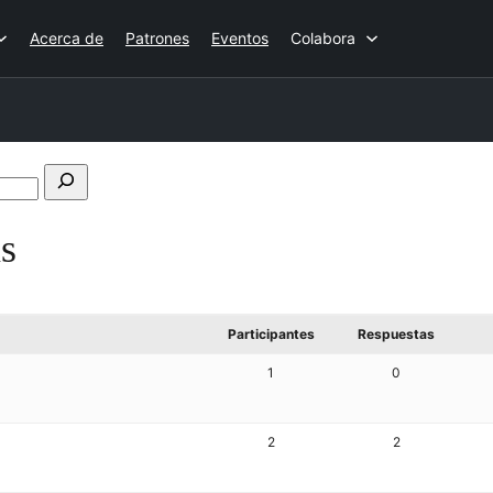
Acerca de
Patrones
Eventos
Colabora
Buscar
en
s
los
foros
Participantes
Respuestas
1
0
2
2