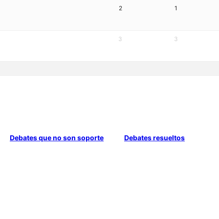
2
1
3
3
Debates que no son soporte
Debates resueltos