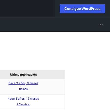
Consigue WordPress
Última publicación
hace 3 años, 9 meses
flamas
hace 8 años, 12 meses
k0lumbus