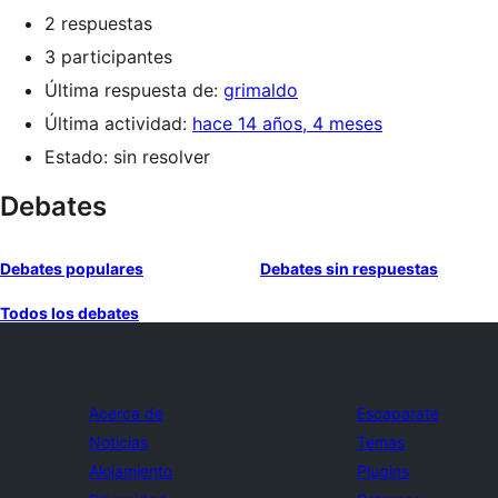
2 respuestas
3 participantes
Última respuesta de:
grimaldo
Última actividad:
hace 14 años, 4 meses
Estado: sin resolver
Debates
Debates populares
Debates sin respuestas
Todos los debates
Acerca de
Escaparate
Noticias
Temas
Alojamiento
Plugins