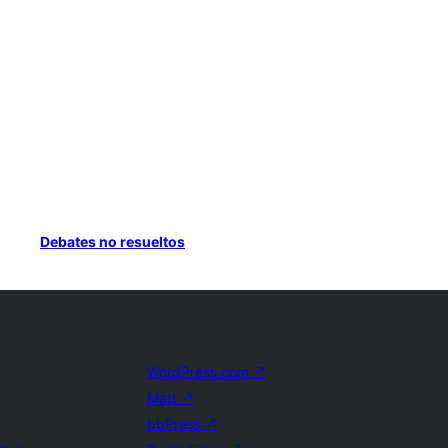
Debates no resueltos
WordPress.com
↗
Matt
↗
bbPress
↗