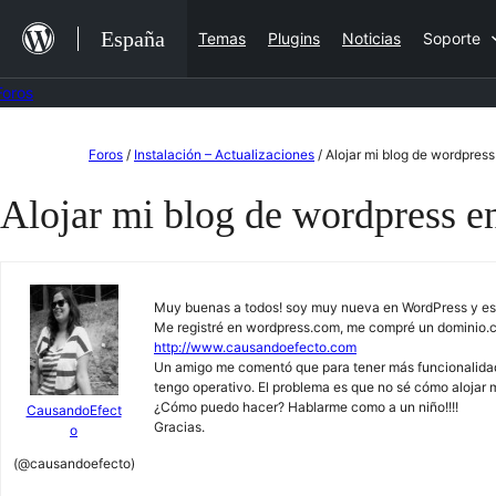
Saltar
España
Temas
Plugins
Noticias
Soporte
al
contenido
Foros
Saltar
Foros
/
Instalación – Actualizaciones
/
Alojar mi blog de wordpress
al
Alojar mi blog de wordpress en
contenido
Muy buenas a todos! soy muy nueva en WordPress y est
Me registré en wordpress.com, me compré un dominio.c
http://www.causandoefecto.com
Un amigo me comentó que para tener más funcionalidades 
tengo operativo. El problema es que no sé cómo alojar m
¿Cómo puedo hacer? Hablarme como a un niño!!!!
CausandoEfect
Gracias.
o
(@causandoefecto)