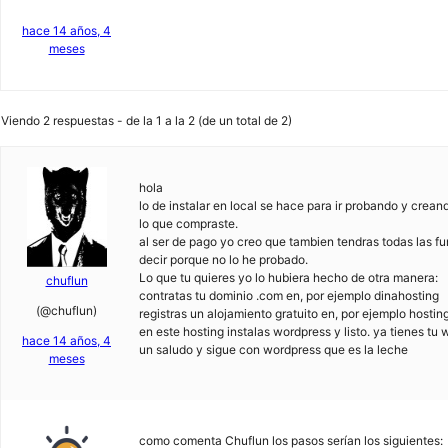
hace 14 años, 4
meses
Viendo 2 respuestas - de la 1 a la 2 (de un total de 2)
hola
lo de instalar en local se hace para ir probando y crea
lo que compraste.
al ser de pago yo creo que tambien tendras todas las fun
decir porque no lo he probado.
Lo que tu quieres yo lo hubiera hecho de otra manera:
chuflun
contratas tu dominio .com en, por ejemplo dinahosting
(@chuflun)
registras un alojamiento gratuito en, por ejemplo hostin
en este hosting instalas wordpress y listo. ya tienes t
hace 14 años, 4
un saludo y sigue con wordpress que es la leche
meses
como comenta Chuflun los pasos serían los siguientes: