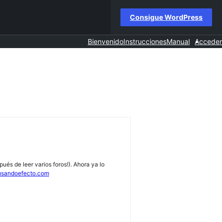
Consigue WordPress
Bienvenido
Instrucciones
Manual
Acceder
és de leer varios foros!). Ahora ya lo
usandoefecto.com