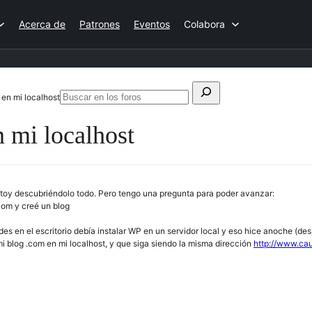
Acerca de
Patrones
Eventos
Colabora
Buscar:
 en mi localhost
Buscar
en
 mi localhost
los
foros
oy descubriéndolo todo. Pero tengo una pregunta para poder avanzar:
om y creé un blog
en el escritorio debía instalar WP en un servidor local y eso hice anoche (despu
i blog .com en mi localhost, y que siga siendo la misma dirección
http://www.ca