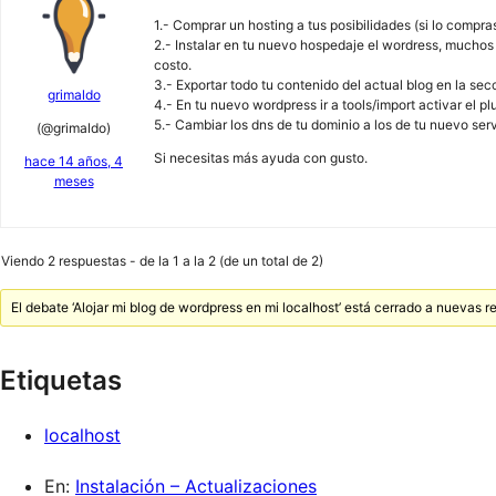
1.- Comprar un hosting a tus posibilidades (si lo compr
2.- Instalar en tu nuevo hospedaje el wordress, muchos 
costo.
3.- Exportar todo tu contenido del actual blog en la sec
grimaldo
4.- En tu nuevo wordpress ir a tools/import activar el p
5.- Cambiar los dns de tu dominio a los de tu nuevo se
(@grimaldo)
Si necesitas más ayuda con gusto.
hace 14 años, 4
meses
Viendo 2 respuestas - de la 1 a la 2 (de un total de 2)
El debate ‘Alojar mi blog de wordpress en mi localhost’ está cerrado a nuevas r
Etiquetas
localhost
En:
Instalación – Actualizaciones