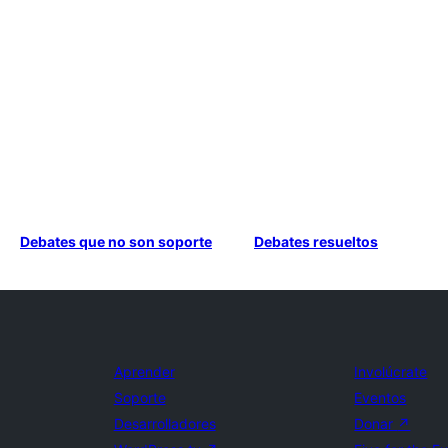
Debates que no son soporte
Debates resueltos
Aprender
Involúcrate
Soporte
Eventos
Desarrolladores
Donar
↗